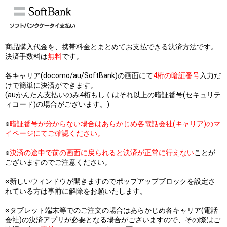
商品購入代金を、携帯料金とまとめてお支払できる決済方法です。
決済手数料は
無料
です。
各キャリア(docomo/au/SoftBank)の画面にて
4桁の暗証番号
入力だ
けで簡単に決済ができます。
(auかんたん支払いのみ4桁もしくはそれ以上の暗証番号(セキュリテ
ィコード)の場合がございます。)
※
暗証番号が分からない場合はあらかじめ各電話会社(キャリア)のマ
イページにてご確認ください。
※
決済の途中で前の画面に戻られると決済が正常に行えない
ことが
ございますのでご注意ください。
※新しいウィンドウが開きますのでポップアップブロックを設定さ
れている方は事前に解除をお願いたします。
※タブレット端末等でのご注文の場合はあらかじめ各キャリア(電話
会社)の決済アプリが必要となる場合がございますので、その際はご