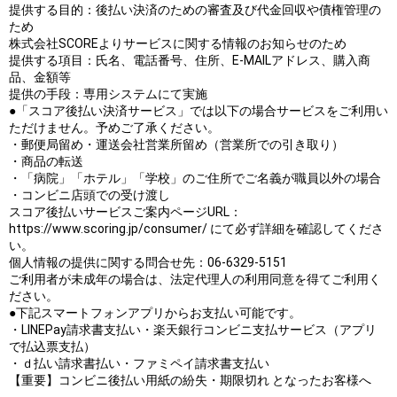
提供する目的：後払い決済のための審査及び代金回収や債権管理の
ため
株式会社SCOREよりサービスに関する情報のお知らせのため
提供する項目：氏名、電話番号、住所、E‐MAILアドレス、購入商
品、金額等
提供の手段：専用システムにて実施
●「スコア後払い決済サービス」では以下の場合サービスをご利用い
ただけません。予めご了承ください。
・郵便局留め・運送会社営業所留め（営業所での引き取り）
・商品の転送
・「病院」「ホテル」「学校」のご住所でご名義が職員以外の場合
・コンビニ店頭での受け渡し
スコア後払いサービスご案内ページURL：
https://www.scoring.jp/consumer/ にて必ず詳細を確認してくださ
い。
個人情報の提供に関する問合せ先：06-6329-5151
ご利用者が未成年の場合は、法定代理人の利用同意を得てご利用く
ださい。
●下記スマートフォンアプリからお支払い可能です。
・LINEPay請求書支払い・楽天銀行コンビニ支払サービス（アプリ
で払込票支払）
・ｄ払い請求書払い・ファミペイ請求書支払い
【重要】コンビニ後払い用紙の紛失・期限切れ となったお客様へ