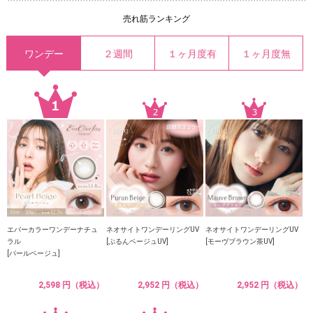
売れ筋ランキング
ワンデー
２週間
１ヶ月度有
１ヶ月度無
エバーカラーワンデーナチュ
ネオサイトワンデーリングUV
ネオサイトワンデーリングUV
ラル
[ぷるんベージュUV]
[モーヴブラウン茶UV]
[パールベージュ]
2,598 円（税込）
2,952 円（税込）
2,952 円（税込）