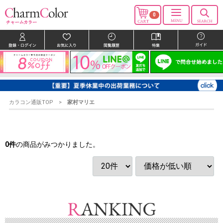
0
カラコン通販TOP
家村マリエ
0
件
の商品がみつかりました。