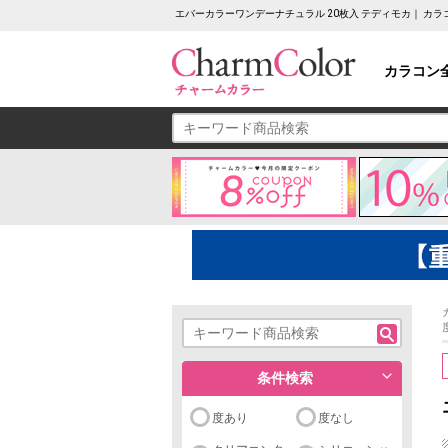
エバーカラーワンデーナチュラル 20枚入 テディモカ｜ カ
カラコン
条件検索
度あり
度なし