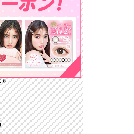
える
／
回
可
で