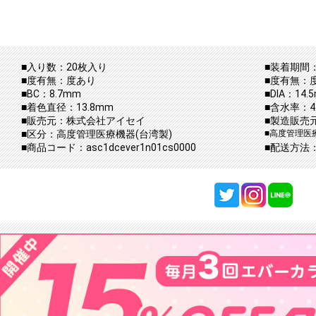
■入り数：20枚入り
■装着期間：
■度有無：度あり
■度有無：
■BC：8.7mm
■DIA：14.
■着色直径：13.8mm
■含水率：42
■販売元：株式会社アイセイ
■製造販売
■区分：高度管理医療機器(台湾製)
■高度管理医療
■商品コード：asc1dcever1n01cs0000
■配送方法