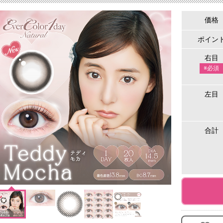
価格
ポイン
右目
※必須
左目
合計