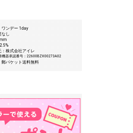
ワンデー 1day
度なし
5mm
.5%
元：株式会社アイレ
機器承認番号：22600BZX00273A02
：郵パケット送料無料