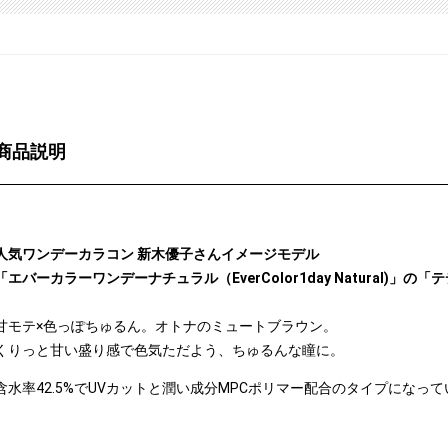
商品説明
人気ワンデーカラコン 新木優子さんイメージモデル
「エバーカラーワンデーナチュラル（EverColor1day Natural)」の「テ
甘モテ×色っぽちゅるん。オトナのミュートブラウン。
くりっと甘い盛り感で色気ただよう、ちゅるんな瞳に。
含水率42.5%でUVカットと潤い成分MPCポリマー配合のタイプになっ