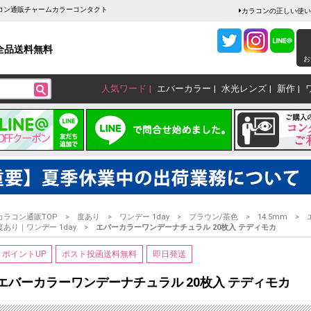
ラコン通販チャームカラーコンタクト
カラコンの正しい使い
全品送料無料
お
人気ワード
エバーカラー
水光レンズ
新作
カラコン通販TOP
度あり
ワンデー 1day
ブラウン/茶色
14.5mm
度あり｜ワンデー 1day
エバーカラーワンデーナチュラル 20枚入 テディモカ
ポイントUP
ポスト投函送料無料
即日発送
エバーカラーワンデーナチュラル 20枚入 テディモカ