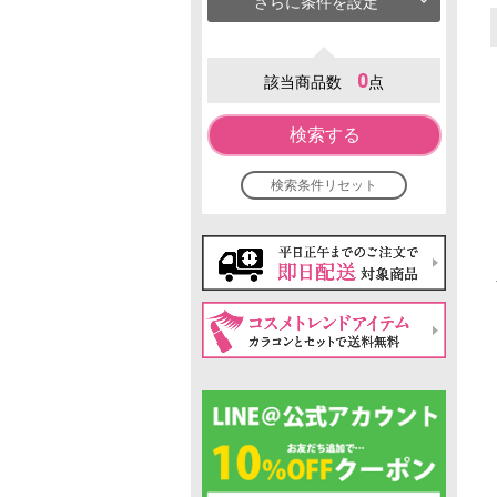
さらに条件を設定
0
該当商品数
点
検索する
検索条件リセット