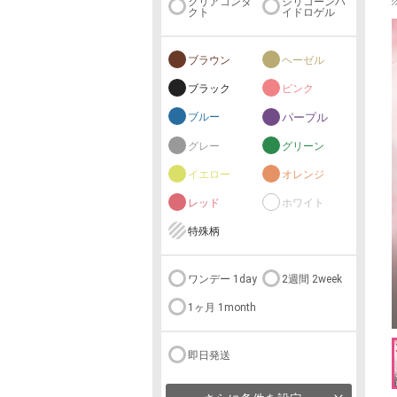
クリアコンタ
シリコーンハ
クト
イドロゲル
ブラウン
ヘーゼル
ブラック
ピンク
ブルー
パープル
グレー
グリーン
イエロー
オレンジ
レッド
ホワイト
特殊柄
ワンデー 1day
2週間 2week
1ヶ月 1month
即日発送