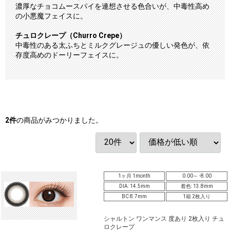
濃厚なチョコムースパイを連想させる色合いが、中毒性高め
の小悪魔フェイスに。
チュロクレープ（Churro Crepe）
中毒性のある太ふちとミルクグレージュの優しい発色が、依
存度高めのドーリーフェイスに。
2
件
の商品がみつかりました。
1ヶ月 1month
0.00～ -8.00
DIA: 14.5mm
着色: 13.8mm
BC 8.7mm
1箱 2枚入り
シャルトン ワンマンス 度あり 2枚入り チュ
ロクレープ