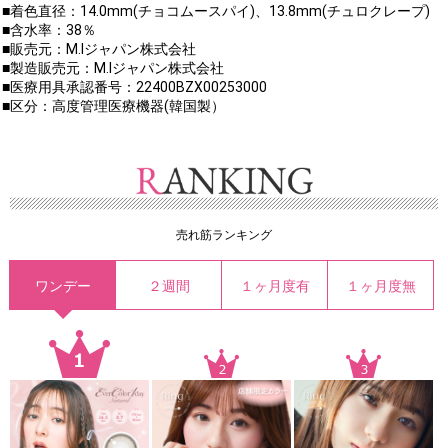
■着色直径：14.0mm(チョコムースパイ)、13.8mm(チュロクレープ)
■含水率：38％
■販売元：M.Iジャパン株式会社
■製造販売元：M.Iジャパン株式会社
■医療用具承認番号：22400BZX00253000
■区分：高度管理医療機器(韓国製）
売れ筋ランキング
ワンデー
２週間
１ヶ月度有
１ヶ月度無