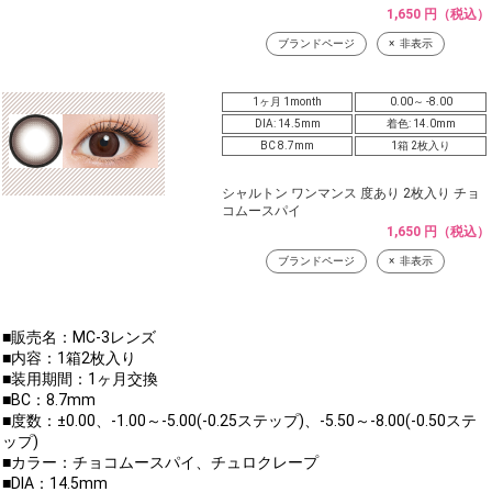
1,650 円（税込）
ブランドページ
非表示
1ヶ月 1month
0.00～ -8.00
DIA: 14.5mm
着色: 14.0mm
BC 8.7mm
1箱 2枚入り
シャルトン ワンマンス 度あり 2枚入り チョ
コムースパイ
1,650 円（税込）
ブランドページ
非表示
■販売名：MC-3レンズ
■内容：1箱2枚入り
■装用期間：1ヶ月交換
■BC：8.7mm
■度数：±0.00、-1.00～-5.00(-0.25ステップ)、-5.50～-8.00(-0.50ステ
ップ)
■カラー：チョコムースパイ、チュロクレープ
■DIA：14.5mm