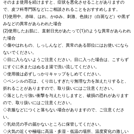
そのまま使用を続けますと、症状を悪化させることがありますの
で、皮フ科専門医などにご相談されることをおすすめします。
(1)使用中、赤味、はれ、かゆみ、刺激、色抜け（白斑など）や黒ず
みなどの異常があらわれた場合
(2)使用したお肌に、直射日光があたって(1)のような異常があらわれ
た場合
◇傷やはれもの、しっしんなど、異常のある部位にはお使いになら
ないでください。
◇目に入らないようご注意ください。目に入った場合は、こすらず
にすぐに水またはぬるま湯で洗い流してください。
◇使用後は必ずしっかりキャップをしめてください。
◇ペンシルの芯は、くり出しすぎたり無理な力を加えたりすると、
折れることがありますので、取り扱いにはご注意ください。
◇落としたり強い衝撃を与えたりしますと、破損の恐れがあります
ので、取り扱いにはご注意ください。
◇衣服などにつくと落ちない場合がありますので、ご注意くださ
い。
◇乳幼児の手の届かないところに保管してください。
◇火気の近くや極端に高温・多湿・低温の場所、温度変化の激しい