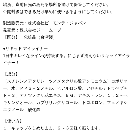
場所、直射日光のあたる場所を避けて保管してください。
◇開封後はできるだけ早めに使いきるようにしてください。
製造販売元：株式会社ピコモンテ・ジャパン
発売元：株式会社ジー・ムーブ
【区分】 化粧品（台湾製）
●リキッド アイライナー
1日中キレイなラインが持続する。にじまず消えないリキッドアイラ
イナー！
【成分】
（スチレン／アクリレーツ／メタクリル酸アンモニウム）コポリマ
ー、水、ＰＰＧ－２メチル、ヒアルロン酸、アセチルテトラペプチ
ド－３、アカツメクサ花エキス、ＢＧ、デキストラン、１，２－ヘ
キサンジオール、カプリリルグリコール、トロポロン、フェノキシ
エタノール、酸化鉄
【使い方】
１、キャップをしめたまま、２～３回軽く振ります。