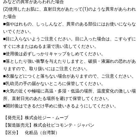
みなどの異常があらわれた場合
(2)使用したお肌に、直射日光があたって(1)のような異常があらわれ
た場合
■傷やはれもの、しっしんなど、異常のある部位にはお使いにならな
いでください。
■目に入らないようご注意ください。目に入った場合は、こすらずに
すぐに水またはぬるま湯で洗い流してください。
■使用後は必ずしっかりキャップをしめてください。
■落としたり強い衝撃を与えたりしますと、破損・液漏れの恐れがあ
りますので、取り扱いにはご注意ください。
■衣服などにつくと落ちない場合がありますので、ご注意ください。
■乳幼児の手の届かないところに保管してください。
■火気の近くや極端に高温・多湿・低温の場所、温度変化の激しい場
所、直射日光のあたる場所を避けて保管してください。
■開封後はできるだけ早めに使いきるようにしてください。
【発売元】株式会社ジー・ムーブ
【製造販売元】株式会社ピコモンテ・ジャパン
【区分】 化粧品（台湾製）