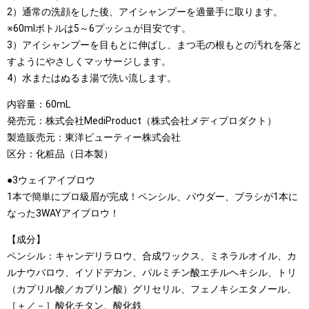
2）通常の洗顔をした後、アイシャンプーを適量手に取ります。
※60mlボトルは5～6プッシュが目安です。
3）アイシャンプーを目もとに伸ばし、まつ毛の根もとの汚れを落と
すようにやさしくマッサージします。
4）水またはぬるま湯で洗い流します。
内容量：60mL
発売元：株式会社MediProduct（株式会社メディプロダクト）
製造販売元：東洋ビューティー株式会社
区分：化粧品（日本製）
●3ウェイアイブロウ
1本で簡単にプロ級眉が完成！ペンシル、パウダー、ブラシが1本に
なった3WAYアイブロウ！
【成分】
ペンシル：キャンデリラロウ、合成ワックス、ミネラルオイル、カ
ルナウバロウ、イソドデカン、パルミチン酸エチルヘキシル、トリ
（カプリル酸／カプリン酸）グリセリル、フェノキシエタノール、
［＋／－］酸化チタン、酸化鉄