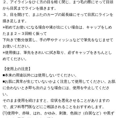
２、アイラインをひく方の目を軽く閉じ、まつ毛の際にそって目頭
から目尻までラインを描きます。
３、目を開けて、まぶたのカーブの延長線にそって目尻にラインを
描き足します。
※初めてお使いになる場合や液が出にくい場合は、キャップをしめ
たまま２～３回軽く振って
下向きで数分放置し、手の甲やティッシュなどで筆先をなじませて
お使いください。
※使用後は、筆先をきれいに拭き取り、必ずキャップをきちんとし
めてください。
【使用上の注意】
■本来の用途以外には使用しないでください。
■お肌に異常が生じていないかよく注意して使用してください。お肌
に合わないとき即ち次のような場合には、使用を中止してくださ
い。
そのまま使用を続けますと、症状を悪化させることがありますの
で、皮フ科専門医などにご相談されることをおすすめします。
(1)使用中、赤味、はれ、かゆみ、刺激、色抜け（白斑など）や黒ず