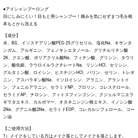
●アイシャンプーロング
目にしみにくい！目もと用シャンプー！痛みを気にせずまつ毛を根
本もとから洗える
【成分】
水、BG、イソステアリン酸PEG-25グリセリル、塩化Na、キサンタ
ンガム、アルギニン、フェノキシエタノール、グリチルリチン酸
2K、クエン酸、ポリアクリル酸Na、フィチン酸、グリシン、タウリ
ン、酸化銀、ラウロイルラクチレートNa、リシンHCI、セリシン、
グルタミン酸、ロイシン、ヒスチジンHCI、バリン、セリン、トレオ
ニン、アスパラギン酸Na、イソロイシン、アラニン、アラントイ
ン、フェニルアラニン、セラミドNP、プロリン、コレステロール、
セラミドAP、チロシン、フィトスフィンゴシン、クジェルマニエラ
ギラタエキス、カルボマー、オタネニンジン根エキス、イノシン酸
2Na、グアニル酸2Na、セラミドEOP、コレカルシフェロール、コー
ン油
【ご使用方法】
1）メイクをしている方はメイク落としでメイクを落とします。