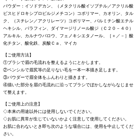
パウダー：イソドデカン、（メタクリル酸イソブチル／アクリル酸
ビスヒドロキシプロピルジメチコン）コポリマー、カオリン、タル
ク、（スチレン／アクリレーツ）コポリマー、パルミチン酸エチル
ヘキシル、パラフィン、ダイマージリノール酸ジ（Ｃ２０－４０）
アルキル、カルナウバロウ、フェノキシエタノール、［＋／－］酸
化チタン、酸化鉄、炭酸Ｃａ、マイカ
【ご使用方法】
①ブラシで眉の毛流れを整えるようにとかします。
②ペンシルで眉尻等の足りない毛を一本一本描き足します。
③パウダーで眉全体をふんわりと描きます。
④描いた部分を眉の毛流れに沿ってブラシでぼかしながらなじませ
て整えます。
【ご使用上の注意】
◇本来の用途以外には使用しないでください。
◇お肌に異常が生じていないかよく注意して使用してください。
お肌に合わないとき即ち次のような場合には、使用を中止してくだ
さい。