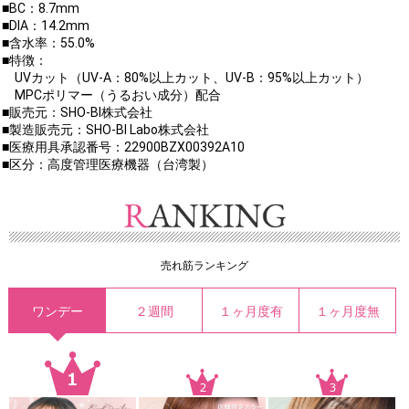
■BC：8.7mm
■DIA：14.2mm
■含水率：55.0%
■特徴：
UVカット（UV-A：80%以上カット、UV-B：95%以上カット）
MPCポリマー（うるおい成分）配合
■販売元：SHO-BI株式会社
■製造販売元：SHO-BI Labo株式会社
■医療用具承認番号：22900BZX00392A10
■区分：高度管理医療機器（台湾製）
売れ筋ランキング
ワンデー
２週間
１ヶ月度有
１ヶ月度無