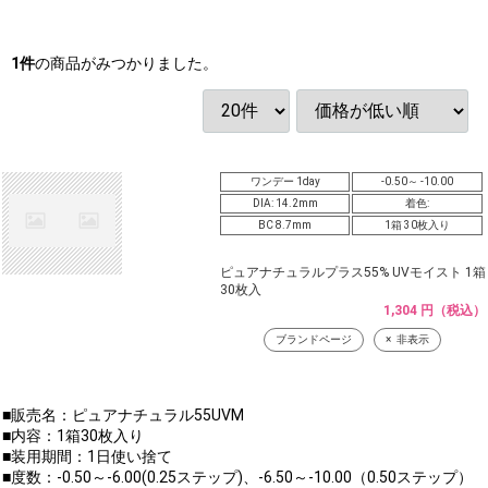
1
件
の商品がみつかりました。
ワンデー 1day
-0.50～ -10.00
DIA: 14.2mm
着色:
BC 8.7mm
1箱 30枚入り
ピュアナチュラルプラス55% UVモイスト 1箱
30枚入
1,304 円（税込）
ブランドページ
非表示
■販売名：ピュアナチュラル55UVM
■内容：1箱30枚入り
■装用期間：1日使い捨て
■度数：-0.50～-6.00(0.25ステップ)、-6.50～-10.00（0.50ステップ）