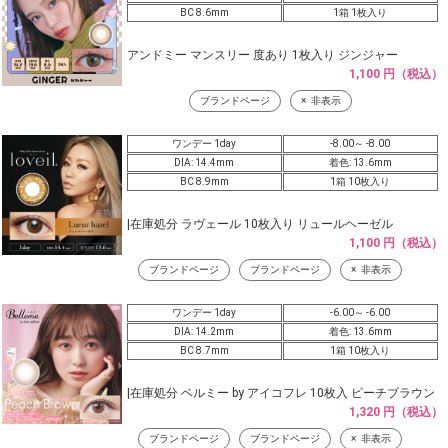
BC 8.6mm
1箱 1枚入り
アンドミー マンスリー 度あり 1枚入り ジンジャー
1,100 円（税込）
ブランドページ
非表示
ワンデー 1day
-8.00～ -8.00
DIA: 14.4mm
着色: 13.6mm
BC 8.9mm
1箱 10枚入り
|在庫処分 ラヴェール 10枚入り リュールヘーゼル
1,100 円（税込）
ブランドページ
ブランドページ
非表示
ワンデー 1day
-6.00～ -6.00
DIA: 14.2mm
着色: 13.6mm
BC 8.7mm
1箱 10枚入り
|在庫処分 ベルミー by アイコフレ 10枚入 ピーチブラウン
1,320 円（税込）
ブランドページ
ブランドページ
非表示