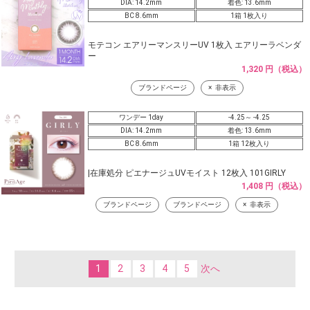
DIA: 14.2mm
着色: 13.6mm
BC 8.6mm
1箱 1枚入り
モテコン エアリーマンスリーUV 1枚入 エアリーラベンダ
ー
1,320 円（税込）
ブランドページ
非表示
ワンデー 1day
-4.25～ -4.25
DIA: 14.2mm
着色: 13.6mm
BC 8.6mm
1箱 12枚入り
|在庫処分 ピエナージュUVモイスト 12枚入 101GIRLY
1,408 円（税込）
ブランドページ
ブランドページ
非表示
1
2
3
4
5
次へ