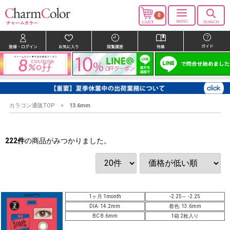
0
カラコン通販TOP
13.6mm
222
件
の商品がみつかりました。
1ヶ月 1month
-2.25～ -2.25
DIA: 14.2mm
着色: 13.6mm
BC 8.6mm
1箱 2枚入り