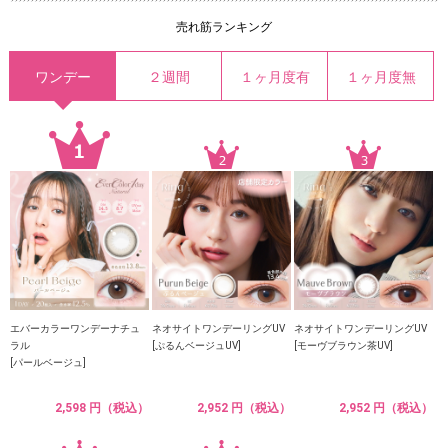
売れ筋ランキング
ワンデー
２週間
１ヶ月度有
１ヶ月度無
エバーカラーワンデーナチュ
ネオサイトワンデーリングUV
ネオサイトワンデーリングUV
ラル
[ぷるんベージュUV]
[モーヴブラウン茶UV]
[パールベージュ]
2,598 円（税込）
2,952 円（税込）
2,952 円（税込）