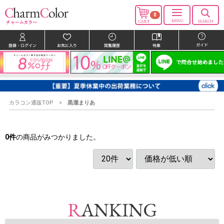
0
カラコン通販TOP
黒瀧まりあ
0
件
の商品がみつかりました。