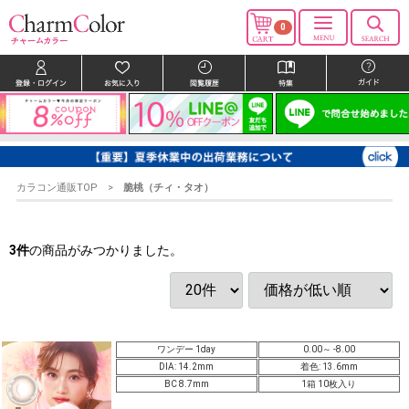
0
カラコン通販TOP
脆桃（チィ・タオ）
3
件
の商品がみつかりました。
ワンデー 1day
0.00～ -8.00
DIA: 14.2mm
着色: 13.6mm
BC 8.7mm
1箱 10枚入り