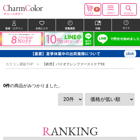
0
カラコン通販TOP
【終売】バイオクレンファーストケアEX
0
件
の商品がみつかりました。