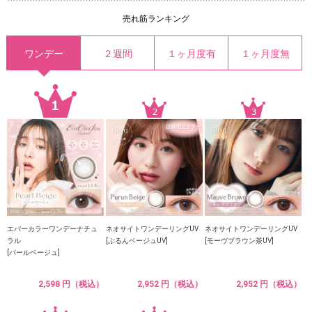
売れ筋ランキング
ワンデー
２週間
１ヶ月度有
１ヶ月度無
エバーカラーワンデーナチュ
ネオサイトワンデーリングUV
ネオサイトワンデーリングUV
ラル
[ぷるんベージュUV]
[モーヴブラウン茶UV]
[パールベージュ]
2,598 円（税込）
2,952 円（税込）
2,952 円（税込）