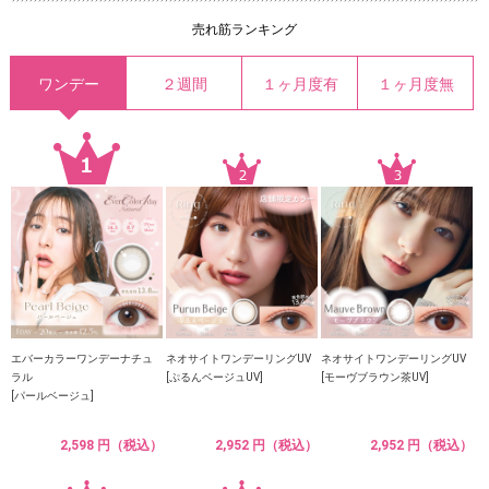
売れ筋ランキング
ワンデー
２週間
１ヶ月度有
１ヶ月度無
エバーカラーワンデーナチュ
ネオサイトワンデーリングUV
ネオサイトワンデーリングUV
ラル
[ぷるんベージュUV]
[モーヴブラウン茶UV]
[パールベージュ]
2,598 円（税込）
2,952 円（税込）
2,952 円（税込）