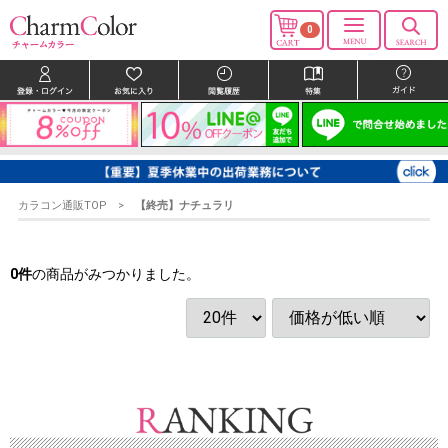
0
カラコン通販TOP
【終売】ナチュラリ
0
件
の商品がみつかりました。