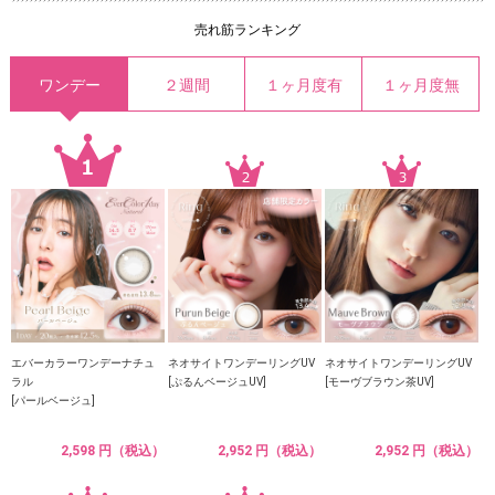
売れ筋ランキング
ワンデー
２週間
１ヶ月度有
１ヶ月度無
エバーカラーワンデーナチュ
ネオサイトワンデーリングUV
ネオサイトワンデーリングUV
ラル
[ぷるんベージュUV]
[モーヴブラウン茶UV]
[パールベージュ]
2,598 円（税込）
2,952 円（税込）
2,952 円（税込）