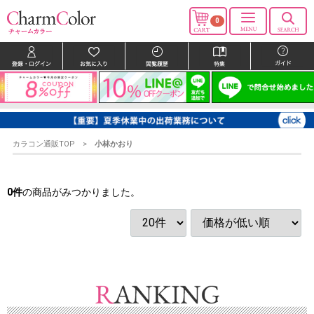
0
カラコン通販TOP
小林かおり
0
件
の商品がみつかりました。