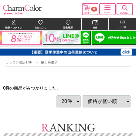
0
カラコン通販TOP
篠田麻里子
0
件
の商品がみつかりました。