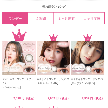
売れ筋ランキング
ワンデー
２週間
１ヶ月度有
１ヶ月度無
エバーカラーワンデーナチュ
ネオサイトワンデーリングUV
ネオサイトワンデーリングUV
ラル
[ぷるんベージュUV]
[モーヴブラウン茶UV]
[パールベージュ]
2,598 円（税込）
2,952 円（税込）
2,952 円（税込）