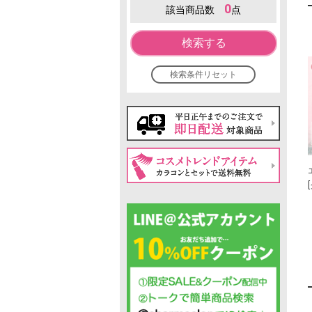
0
該当商品数
点
検索する
検索条件リセット