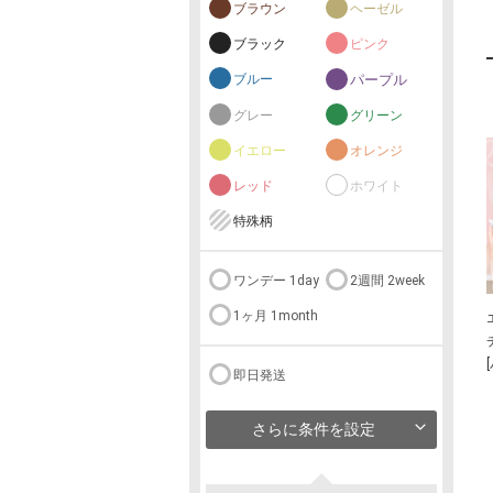
ブラウン
ヘーゼル
ブラック
ピンク
ブルー
パープル
グレー
グリーン
イエロー
オレンジ
レッド
ホワイト
特殊柄
ワンデー 1day
2週間 2week
1ヶ月 1month
即日発送
さらに条件を設定