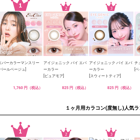
エバーカラーマンスリー
アイジェニック バイ エバ
アイジェニック バイ エバ
チ
[パールベージュ]
ーカラー
ーカラー
[
[ピュアモア]
[スウィートティア]
1,760 円（税込）
825 円（税込）
825 円（税込）
１ヶ月用カラコン(度無し)人気