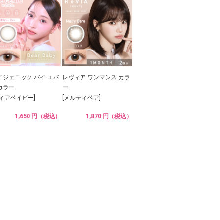
イジェニック バイ エバ
レヴィア ワンマンス カラ
カラー
ー
ディアベイビー]
[メルティベア]
1,650 円（税込）
1,870 円（税込）