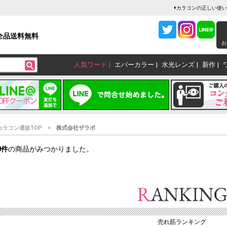
カラコンの正しい使い
全品送料無料
お
人気ワード
エバーカラー
水光レンズ
新作
カラコン通販TOP
株式会社ザラボ
0
件
の商品がみつかりました。
売れ筋ランキング