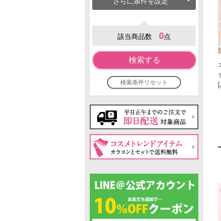
さらに条件を設定
0
該当商品数
点
検索する
検索条件リセット