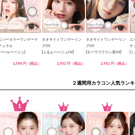
エバーカラーワンデーナ
ネオサイトワンデーリン
ネオサイトワンデーリン
エ
チュラル
グUV
グUV
チ
[パールベージュ]
[ぷるんベージュUV]
[モーヴブラウン茶UV]
[
2,598 円（税込）
2,952 円（税込）
2,952 円（税込）
２週間用カラコン人気ランキ