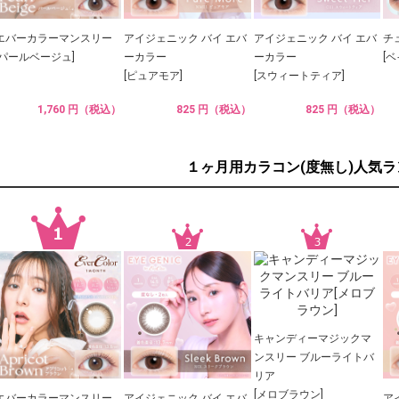
エバーカラーマンスリー
アイジェニック バイ エバ
アイジェニック バイ エバ
チ
[パールベージュ]
ーカラー
ーカラー
[
[ピュアモア]
[スウィートティア]
1,760 円（税込）
825 円（税込）
825 円（税込）
１ヶ月用カラコン(度無し)人気
キャンディーマジックマ
ンスリー ブルーライトバ
リア
[メロブラウン]
エバーカラーマンスリー
アイジェニック バイ エバ
ア