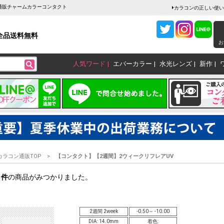
ン通販チャームカラーコンタクト
カラコンの正しい使い
全品送料無料
お
人気ワード
エバーカラー
水光レンズ
新作
カラコン通販TOP
【コンタクト】【2週間】2ウィークリフレアUV
1
件
の商品がみつかりました。
2週間 2week
-0.50～ -10.00
DIA: 14.0mm
着色: