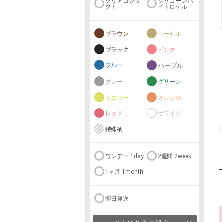
クリアコンタ
シリコーンハ
クト
イドロゲル
ブラウン
ヘーゼル
ブラック
ピンク
ブルー
パープル
グレー
グリーン
イエロー
オレンジ
レッド
ホワイト
特殊柄
ワンデー 1day
2週間 2week
1ヶ月 1month
即日発送