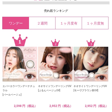
売れ筋ランキング
ワンデー
２週間
１ヶ月度有
１ヶ月度無
エバーカラーワンデーナチュ
ネオサイトワンデーリングUV
ネオサイトワンデーリングUV
ラル
[ぷるんベージュUV]
[モーヴブラウン茶UV]
[パールベージュ]
2,598 円（税込）
2,952 円（税込）
2,952 円（税込）