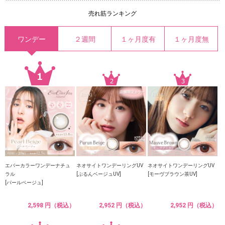
売れ筋ランキング
ワンデー
２週間
１ヶ月度有
１ヶ月度無
エバーカラーワンデーナチュ
ネオサイトワンデーリングUV
ネオサイトワンデーリングUV
ラル
[ぷるんベージュUV]
[モーヴブラウン茶UV]
[パールベージュ]
2,598 円（税込）
2,952 円（税込）
2,952 円（税込）