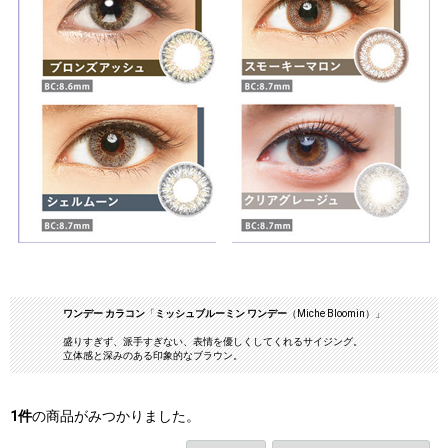
ワンデー カラコン
「
ミッシュブルーミン ワンデー
（Miche Bloomin）」
盛りすぎず、派手すぎない、表情を優しくしてくれるサイジング。
立体感と深みのある印象的なブラウン。
1
件
の商品がみつかりました。