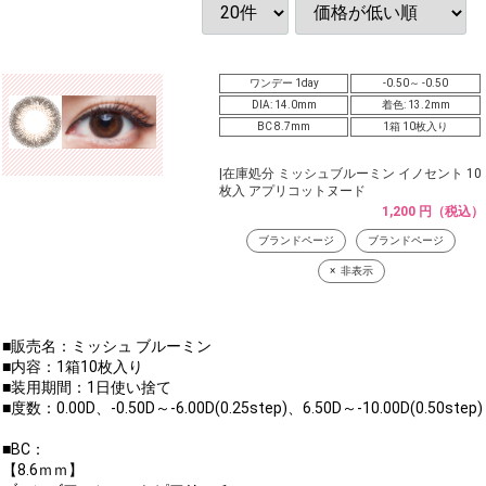
ワンデー 1day
-0.50～ -0.50
DIA: 14.0mm
着色: 13.2mm
BC 8.7mm
1箱 10枚入り
|在庫処分 ミッシュブルーミン イノセント 10
枚入 アプリコットヌード
1,200 円（税込）
ブランドページ
ブランドページ
非表示
■販売名：ミッシュ ブルーミン
■内容：1箱10枚入り
■装用期間：1日使い捨て
■度数：0.00D、-0.50D～-6.00D(0.25step)、6.50D～-10.00D(0.50step)
■BC：
【8.6ｍｍ】