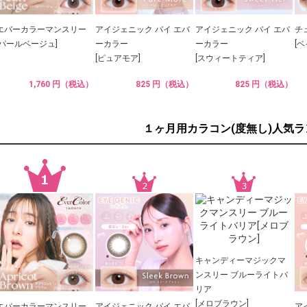
エバーカラーマンスリー
アイジェニック バイ エバ
アイジェニック バイ エバ
チ
[パールベージュ]
ーカラー
ーカラー
[
[ピュアモア]
[スウィートティア]
1,760 円（税込）
825 円（税込）
825 円（税込）
１ヶ月用カラコン(度無し)人気
キャンディーマジックマ
ンスリー ブルーライトバ
リア
[メロブラウン]
エバーカラーマンスリー
アイジェニック バイ エバ
ア