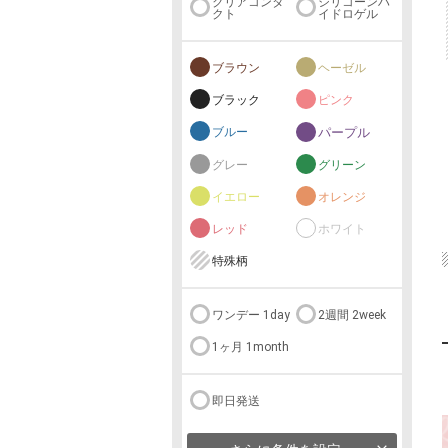
クリアコンタ
シリコーンハ
クト
イドロゲル
ブラウン
ヘーゼル
ブラック
ピンク
ブルー
パープル
グレー
グリーン
イエロー
オレンジ
レッド
ホワイト
特殊柄
ワンデー 1day
2週間 2week
1ヶ月 1month
即日発送