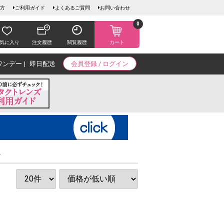
方
ご利用ガイド
よくあるご質問
お問い合わせ
0
気に入り
注文履歴
閲覧履歴
カート
ワンデー
即日配送
会員登録 / ログイン
ド