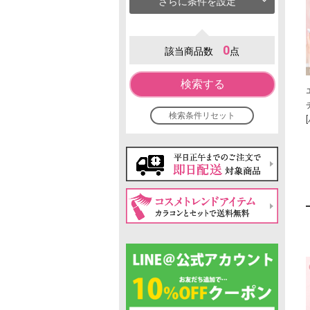
さらに条件を設定
0
該当商品数
点
検索する
検索条件リセット