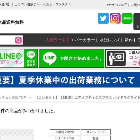
2週間】｜ カラコン通販チャームカラーコンタクト
カラコンの正しい使い
全品送料無料
お
人気ワード
エバーカラー
水光レンズ
新作
カラコン通販TOP
【コンタクト】【2週間】エアオプティクスプラス ハイドラグライ
1
件
の商品がみつかりました。
2週間 2week
-0.25～ +5.00
DIA: 14.2mm
着色: