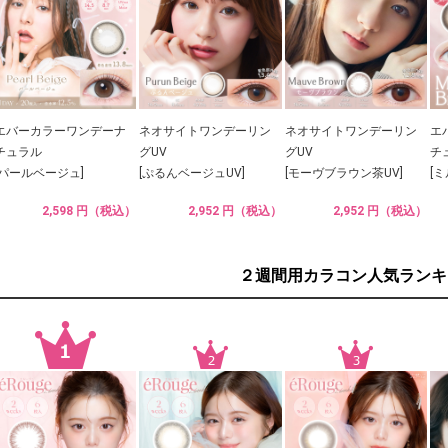
エバーカラーワンデーナ
ネオサイトワンデーリン
ネオサイトワンデーリン
エ
チュラル
グUV
グUV
チ
[パールベージュ]
[ぷるんベージュUV]
[モーヴブラウン茶UV]
[
2,598 円（税込）
2,952 円（税込）
2,952 円（税込）
２週間用カラコン人気ランキ