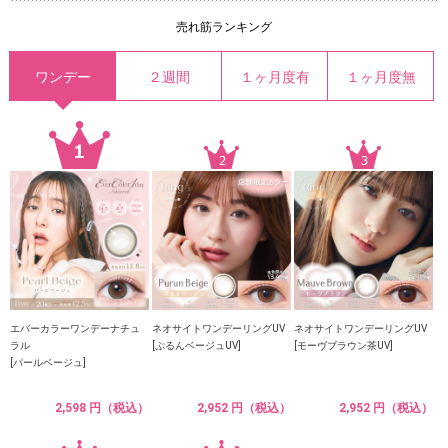
売れ筋ランキング
ワンデー
２週間
１ヶ月度有
１ヶ月度無
エバーカラーワンデーナチュ
ネオサイトワンデーリングUV
ネオサイトワンデーリングUV
ラル
[ぷるんベージュUV]
[モーヴブラウン茶UV]
[パールベージュ]
2,598 円（税込）
2,952 円（税込）
2,952 円（税込）