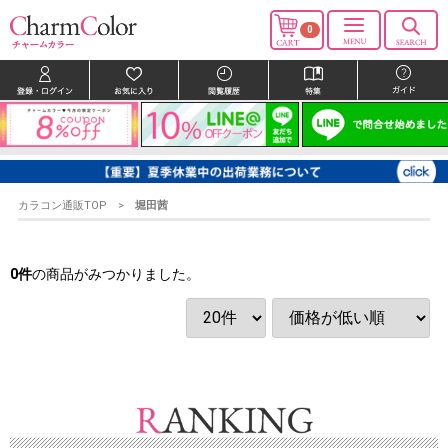
0
カラコン通販TOP
堀田茜
0
件
の商品がみつかりました。