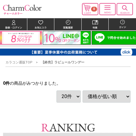
0
カラコン通販TOP
【終売】ラピュールワンデー
0
件
の商品がみつかりました。