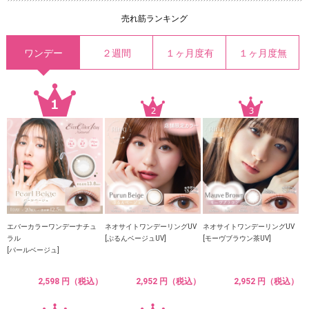
売れ筋ランキング
ワンデー
２週間
１ヶ月度有
１ヶ月度無
エバーカラーワンデーナチュ
ネオサイトワンデーリングUV
ネオサイトワンデーリングUV
ラル
[ぷるんベージュUV]
[モーヴブラウン茶UV]
[パールベージュ]
2,598 円（税込）
2,952 円（税込）
2,952 円（税込）