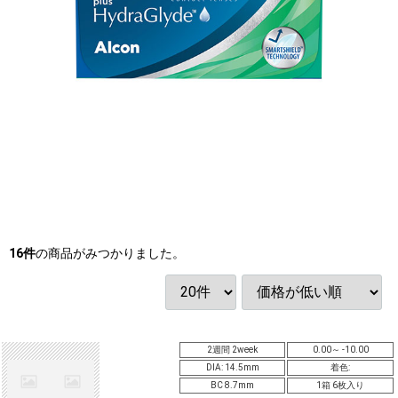
16
件
の商品がみつかりました。
2週間 2week
0.00～ -10.00
DIA: 14.5mm
着色:
BC 8.7mm
1箱 6枚入り