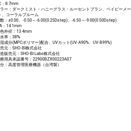
C：8.7mm
カラー：ダークミスト・ハニーグラス・ルーセントブラン、ベイビーメ
ト、コーラルブルーム
数：±0.00、-0.50～-6.00(0.25Dstep)、-6.50～-9.00(0.50Dstep)
IA：14.1mm
色外径：13.4mm
含水率：38%
湿成分(MPCポリマー)配合、UVカット(UV-A90%、UV-B99%)
売元：SHO-BI株式会社
造販売元：SHO-BI Labo株式会社
療用具承認番号：22900BZX00223A07
区分：高度管理医療機器（台湾製）