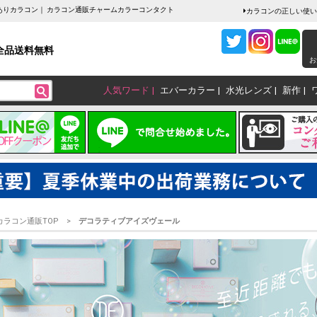
IL 度ありカラコン｜ カラコン通販チャームカラーコンタクト
カラコンの正しい使い
全品送料無料
お
人気ワード
エバーカラー
水光レンズ
新作
カラコン通販TOP
デコラティブアイズヴェール