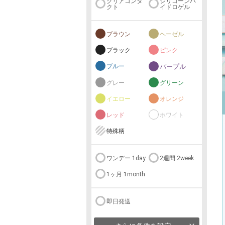
クリアコンタ
シリコーンハ
クト
イドロゲル
ブラウン
ヘーゼル
ブラック
ピンク
ブルー
パープル
グレー
グリーン
イエロー
オレンジ
レッド
ホワイト
特殊柄
ワンデー 1day
2週間 2week
1ヶ月 1month
即日発送