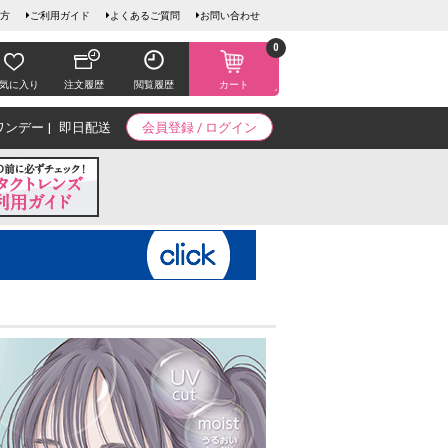
方
ご利用ガイド
よくあるご質問
お問い合わせ
0
気に入り
注文履歴
閲覧履歴
カート
ワンデー
即日配送
会員登録 / ログイン