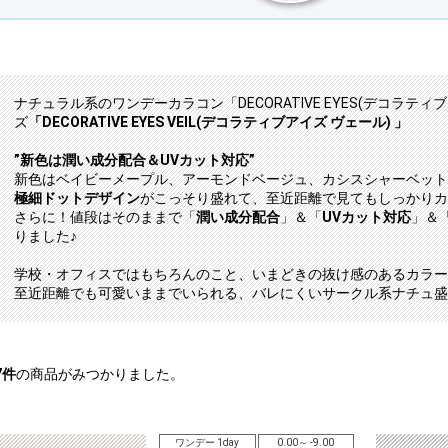
ナチュラル系のワンデーカラコン「DECORATIVE EYES(デコラテ
ズ
「DECORATIVE EYES VEIL(デコラティブアイズ ヴェール) 」
”新色は潤い成分配合＆UVカット対応”
新色はベイビーメープル、アーモンドベージュ、カシスシャーベット
極細ドットデザイン
がこっそり盛れて、至近距離で見てもしっかりカ
さらに！値段はそのままで「
潤い成分配合
」＆「
UVカット対応
」＆
りました♪
学校・オフィスではもちろんのこと、いまどきの抜け感のあるカラー
至近距離でも可愛いままでいられる、バレにくいサークル系ナチュ盛
7
件
の商品がみつかりました。
ワンデー 1day
0.00～ -9.00