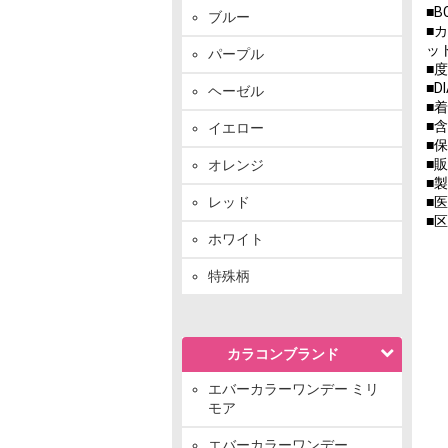
■B
ブルー
■
ッ
パープル
■度
■D
ヘーゼル
■着
■
イエロー
■保
■販
オレンジ
■製
レッド
■医
■
ホワイト
特殊柄
カラコンブランド
エバーカラーワンデー ミリ
モア
エバーカラーワンデー