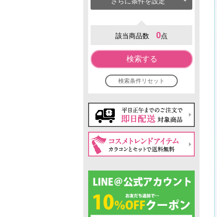
さらに条件を設定
0
該当商品数
点
検索する
検索条件リセット