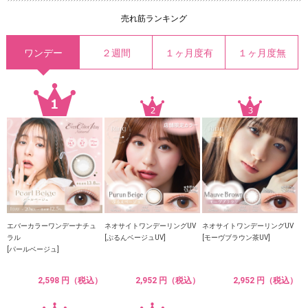
売れ筋ランキング
ワンデー
２週間
１ヶ月度有
１ヶ月度無
エバーカラーワンデーナチュ
ネオサイトワンデーリングUV
ネオサイトワンデーリングUV
ラル
[ぷるんベージュUV]
[モーヴブラウン茶UV]
[パールベージュ]
2,598 円（税込）
2,952 円（税込）
2,952 円（税込）