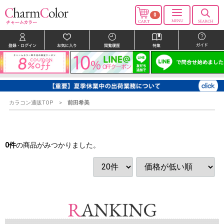
0
カラコン通販TOP
前田希美
0
件
の商品がみつかりました。