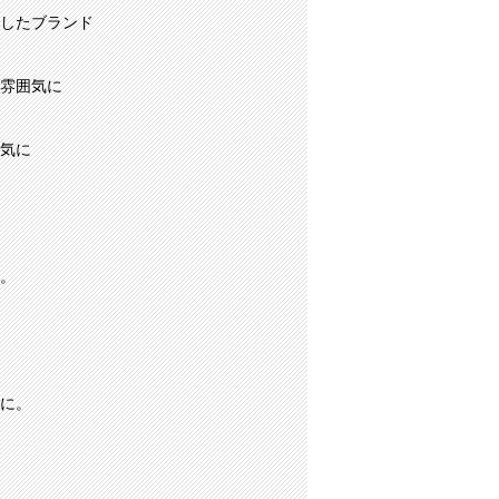
したブランド
雰囲気に
気に
。
に。