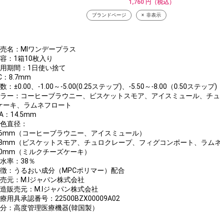
1,760 円（税込）
ブランドページ
非表示
販売名：MIワンデープラス
内容：1箱10枚入り
装用期間：1日使い捨て
C：8.7mm
数：±0.00、-1.00～-5.00(0.25ステップ)、-5.50～-8.00（0.50ステップ)
カラー：コーヒーブラウニー、ビスケットスモア、アイスミュール、チ
ケーキ、ラムネフロート
IA：14.5mm
着色直径：
3.6mm（コーヒーブラウニー、アイスミュール）
3.8mm（ビスケットスモア、チュロクレープ、フィグコンポート、ラム
4.0mm（ミルクチーズケーキ）
含水率：38％
特徴：うるおい成分（MPCポリマー）配合
販売元：M.Iジャパン株式会社
製造販売元：M.Iジャパン株式会社
療用具承認番号：22500BZX00009A02
区分：高度管理医療機器(韓国製）