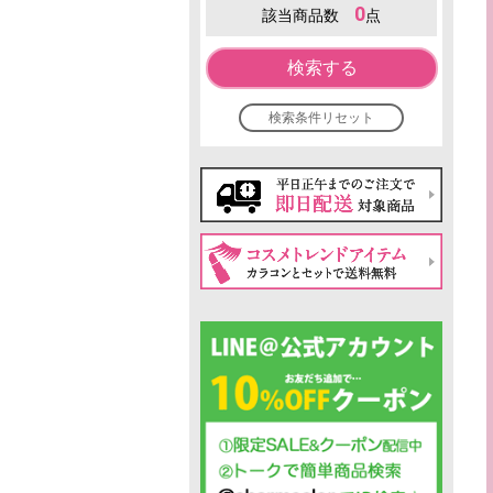
0
該当商品数
点
検索する
検索条件リセット