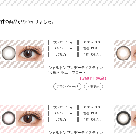
7
件
の商品がみつかりました。
ワンデー 1day
0.00～ -8.00
DIA: 14.5mm
着色: 13.8mm
BC 8.7mm
1箱 10枚入り
シャルトンワンデーモイスティン
10枚入 ラムネフロート
1,760 円（税込）
ブランドページ
非表示
ワンデー 1day
0.00～ -8.00
DIA: 14.5mm
着色: 13.8mm
BC 8.7mm
1箱 10枚入り
シャルトンワンデーモイスティン