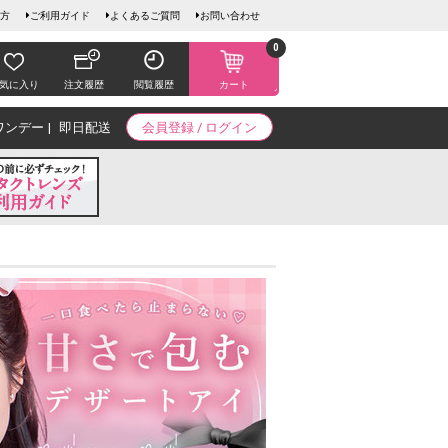
方
ご利用ガイド
よくあるご質問
お問い合わせ
0
気に入り
注文履歴
閲覧履歴
カート
ワンデー
即日配送
会員登録 / ログイン