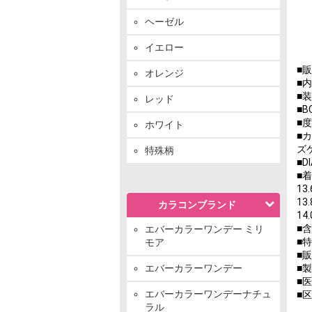
ヘーゼル
イエロー
■
オレンジ
■
■
レッド
■B
■度
ホワイト
■
ズ
特殊柄
■D
■
1
1
カラコンブランド
1
■
エバーカラーワンデー ミリ
■
モア
■
エバーカラーワンデー
■
■医
エバーカラーワンデーナチュ
■
ラル