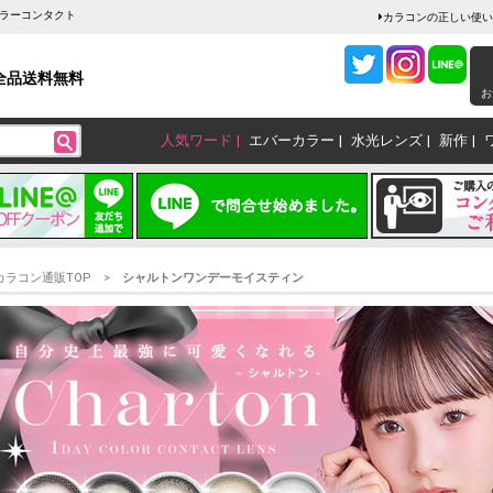
カラーコンタクト
カラコンの正しい使い
全品送料無料
お
人気ワード
エバーカラー
水光レンズ
新作
カラコン通販TOP
シャルトンワンデーモイスティン