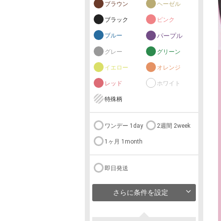
ブラウン
ヘーゼル
ブラック
ピンク
ブルー
パープル
グレー
グリーン
イエロー
オレンジ
レッド
ホワイト
特殊柄
ワンデー 1day
2週間 2week
1ヶ月 1month
即日発送
さらに条件を設定