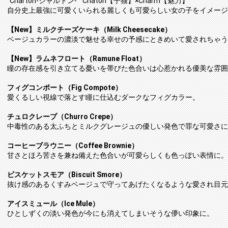
”Charton-シャルトン-” Chaton【子猫】×Charm【魅力】
自分史上最強に可愛くいられる麗しくも可愛らしい女の子をイメージ
【New】ミルクチーズケーキ（Milk Cheesecake）
ベージュカラーの濃淡で魅せる幸せの予感にときめいて愛されちゃう
【New】ラムネフロート（Ramune Float）
瞳の存在感を引き立てる憂いを帯びた色合いは心惹かれる優美な雰囲
フィグコンポート（Fig Compote）
愛くるしい視線で落とす瞳に仕込むダークなフィグカラー。
チュロクレープ（Churro Crepe）
中毒性のある太ふちとミルクグレージュの優しい発色で罪な可愛さに
コーヒーブラウニー（Coffee Brownie）
甘さとほろ苦さを兼ね備えた色合いが可愛らしくも色っぽい表情に。
ビスケットスモア（Biscuit Smore）
抜け感のあるくすみベージュで守ってあげたくなるような愛され目元
アイスミュール（Ice Mule）
ひとしずくの淡い発色が今にも消えてしまいそうな儚い印象に。