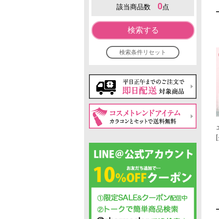
0
該当商品数
点
検索する
検索条件リセット