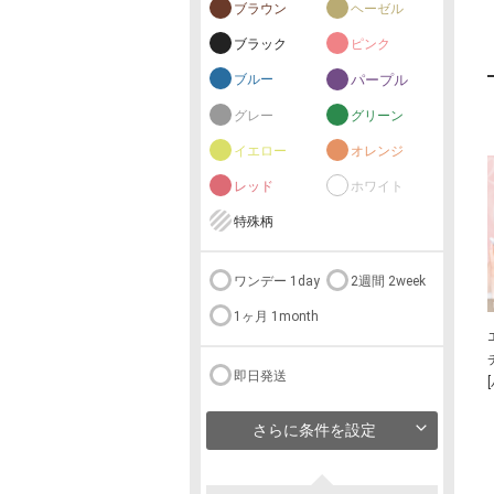
ブラウン
ヘーゼル
ブラック
ピンク
ブルー
パープル
グレー
グリーン
イエロー
オレンジ
レッド
ホワイト
特殊柄
ワンデー 1day
2週間 2week
1ヶ月 1month
即日発送
さらに条件を設定