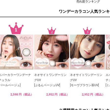
売れ筋ランキング
ワンデーカラコン人気ランキ
エバーカラーワンデーナ
ネオサイトワンデーリン
ネオサイトワンデーリン
エ
チュラル
グUV
グUV
チ
[パールベージュ]
[ぷるんベージュUV]
[モーヴブラウン茶UV]
[
2,598 円（税込）
2,952 円（税込）
2,952 円（税込）