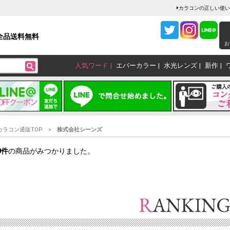
カラコンの正しい使い
全品送料無料
お
人気ワード
エバーカラー
水光レンズ
新作
カラコン通販TOP
株式会社シーンズ
0
件
の商品がみつかりました。