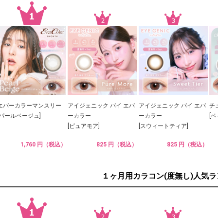
エバーカラーマンスリー
アイジェニック バイ エバ
アイジェニック バイ エバ
チ
[パールベージュ]
ーカラー
ーカラー
[
[ピュアモア]
[スウィートティア]
1,760 円（税込）
825 円（税込）
825 円（税込）
１ヶ月用カラコン(度無し)人気