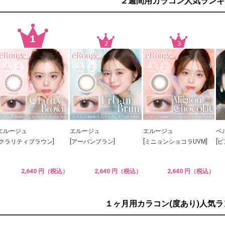
２週間用カラコン人気ランキ
エルージュ
エルージュ
エルージュ
ベ
[クラリティブラウン]
[アーバンブラン]
[ミニョンショコラUVM]
[
2,640 円（税込）
2,640 円（税込）
2,640 円（税込）
１ヶ月用カラコン(度あり)人気