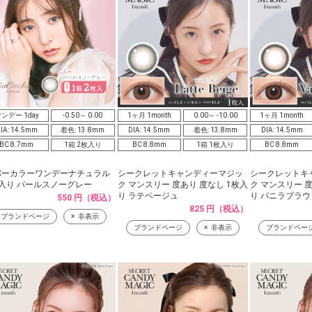
ンデー 1day
-0.50～ 0.00
1ヶ月 1month
0.00～ -10.00
1ヶ月 1month
IA: 14.5mm
着色: 13.8mm
DIA: 14.5mm
着色: 13.8mm
DIA: 14.5mm
BC 8.7mm
1箱 2枚入り
BC 8.8mm
1箱 1枚入り
BC 8.8mm
バーカラーワンデーナチュラル
シークレットキャンディーマジッ
シークレットキ
入り パールスノーグレー
ク マンスリー 度あり 度なし 1枚入
ク マンスリー 度
り ラテベージュ
り バニラブラウ
550 円（税込）
825 円（税込）
ブランドページ
非表示
ブランドページ
非表示
ブランドペー