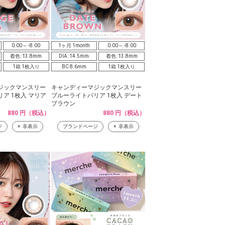
0.00～ -8.00
1ヶ月 1month
0.00～ -8.00
着色: 13.8mm
DIA: 14.5mm
着色: 13.8mm
1箱 1枚入り
BC 8.6mm
1箱 1枚入り
ジックマンスリー
キャンディーマジックマンスリー
ア 1枚入 マリア
ブルーライトバリア 1枚入 デート
ブラウン
880 円（税込）
880 円（税込）
ジ
非表示
ブランドページ
非表示