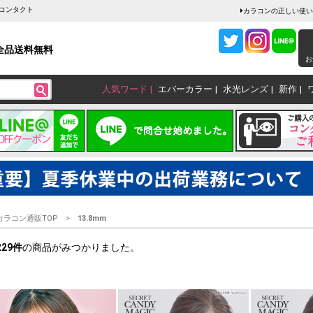
ーコンタクト
カラコンの正しい使い
全品送料無料
お
人気ワード
エバーカラー
水光レンズ
新作
カラコン通販TOP
13.8mm
229
件
の商品がみつかりました。