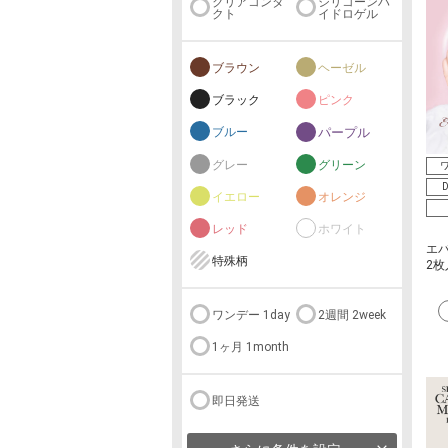
クリアコンタ
シリコーンハ
クト
イドロゲル
ブラウン
ヘーゼル
ブラック
ピンク
ブルー
パープル
グレー
グリーン
ワ
D
イエロー
オレンジ
レッド
ホワイト
エ
特殊柄
2枚
ワンデー 1day
2週間 2week
1ヶ月 1month
即日発送