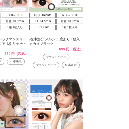
0.00～ -8.00
1ヶ月 1month
-6.00～ -6.00
着色: 13.8mm
DIA: 14.5mm
着色: 13.8mm
1箱 1枚入り
BC 8.7mm
1箱 1枚入り
ジックマンスリー
|在庫処分 メルシェ 度あり 1枚入
ア 1枚入 ナチュ
カカオブラック
899 円（税込）
880 円（税込）
ブランドページ
ジ
非表示
ブランドページ
非表示