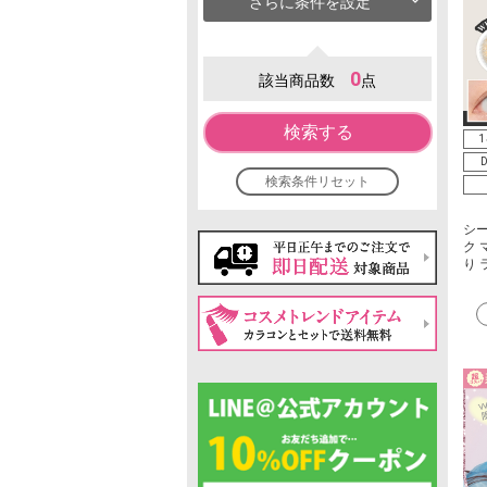
さらに条件を設定
0
該当商品数
点
検索する
1
D
検索条件リセット
シ
ク 
り 