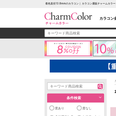
着色直径13.8mmのカラコン｜ カラコン通販チャームカラ
カラコン
条件検索
度あり
度なし