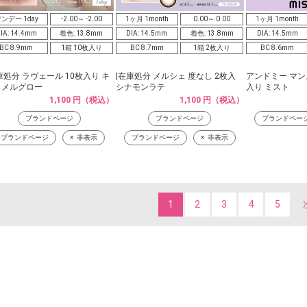
ンデー 1day
-2.00～ -2.00
1ヶ月 1month
0.00～ 0.00
1ヶ月 1month
IA: 14.4mm
着色: 13.8mm
DIA: 14.5mm
着色: 13.8mm
DIA: 14.5mm
BC 8.9mm
1箱 10枚入り
BC 8.7mm
1箱 2枚入り
BC 8.6mm
庫処分 ラヴェール 10枚入り キ
|在庫処分 メルシェ 度なし 2枚入
アンドミー マン
ラメルグロー
シナモンラテ
入り ミスト
1,100 円（税込）
1,100 円（税込）
ブランドページ
ブランドページ
ブランドペー
ブランドページ
非表示
ブランドページ
非表示
1
2
3
4
5