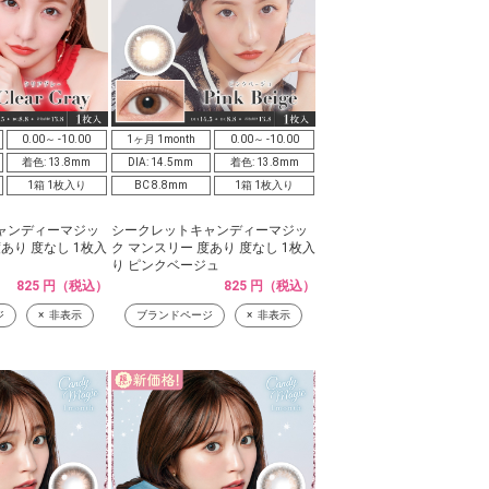
0.00～ -10.00
1ヶ月 1month
0.00～ -10.00
着色: 13.8mm
DIA: 14.5mm
着色: 13.8mm
1箱 1枚入り
BC 8.8mm
1箱 1枚入り
ャンディーマジッ
シークレットキャンディーマジッ
あり 度なし 1枚入
ク マンスリー 度あり 度なし 1枚入
り ピンクベージュ
825 円（税込）
825 円（税込）
ジ
非表示
ブランドページ
非表示