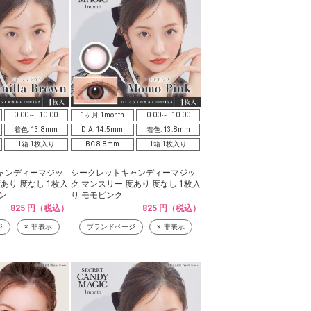
0.00～ -10.00
1ヶ月 1month
0.00～ -10.00
着色: 13.8mm
DIA: 14.5mm
着色: 13.8mm
1箱 1枚入り
BC 8.8mm
1箱 1枚入り
ャンディーマジッ
シークレットキャンディーマジッ
あり 度なし 1枚入
ク マンスリー 度あり 度なし 1枚入
ン
り モモピンク
825 円（税込）
825 円（税込）
ジ
非表示
ブランドページ
非表示