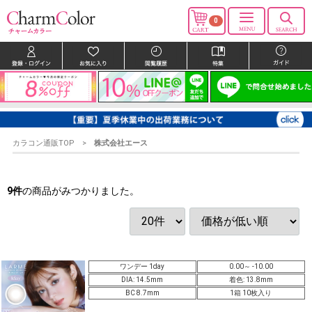
0
カラコン通販TOP
株式会社エース
9
件
の商品がみつかりました。
ワンデー 1day
0.00～ -10.00
DIA: 14.5mm
着色: 13.8mm
BC 8.7mm
1箱 10枚入り