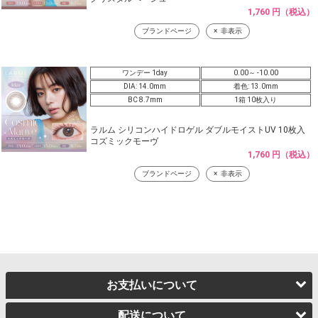
1,760 円（税込）
ブランドページ
非表示
ワンデー 1day
0.00～ -10.00
DIA: 14.0mm
着色: 13.0mm
BC 8.7mm
1箱 10枚入り
ラルム シリコンハイドロゲル ダブルモイストUV 10枚入
コズミックモーヴ
1,760 円（税込）
ブランドページ
非表示
お支払いについて
配送について