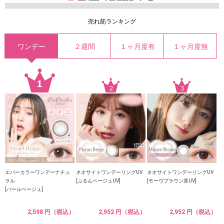
売れ筋ランキング
ワンデー
２週間
１ヶ月度有
１ヶ月度無
エバーカラーワンデーナチュ
ネオサイトワンデーリングUV
ネオサイトワンデーリングUV
ラル
[ぷるんベージュUV]
[モーヴブラウン茶UV]
[パールベージュ]
2,598 円（税込）
2,952 円（税込）
2,952 円（税込）