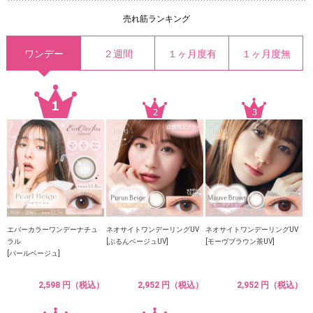
売れ筋ランキング
ワンデー
２週間
１ヶ月度有
１ヶ月度無
エバーカラーワンデーナチュ
ネオサイトワンデーリングUV
ネオサイトワンデーリングUV
ラル
[ぷるんベージュUV]
[モーヴブラウン茶UV]
[パールベージュ]
2,598 円（税込）
2,952 円（税込）
2,952 円（税込）