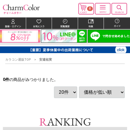
0
カラコン通販TOP
安達祐実
0
件
の商品がみつかりました。