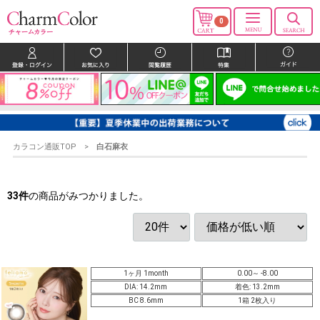
0
カラコン通販TOP
白石麻衣
33
件
の商品がみつかりました。
1ヶ月 1month
0.00～ -8.00
DIA: 14.2mm
着色: 13.2mm
BC 8.6mm
1箱 2枚入り