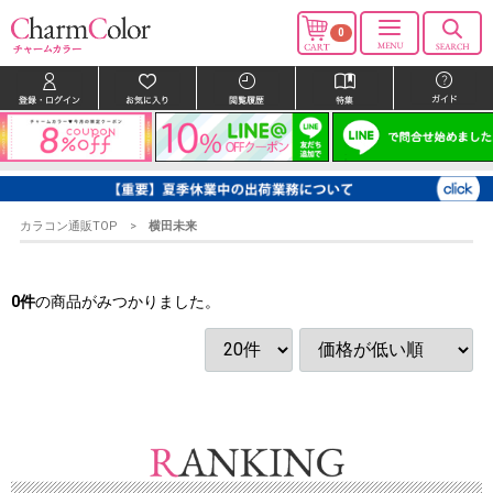
0
カラコン通販TOP
横田未来
0
件
の商品がみつかりました。