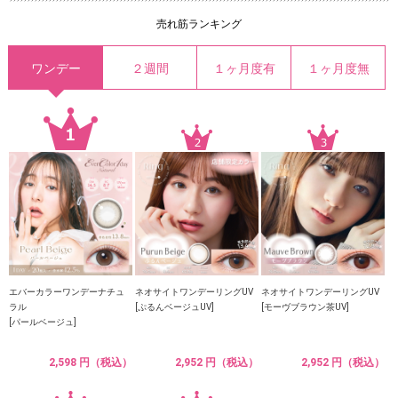
売れ筋ランキング
ワンデー
２週間
１ヶ月度有
１ヶ月度無
エバーカラーワンデーナチュ
ネオサイトワンデーリングUV
ネオサイトワンデーリングUV
ラル
[ぷるんベージュUV]
[モーヴブラウン茶UV]
[パールベージュ]
2,598 円（税込）
2,952 円（税込）
2,952 円（税込）