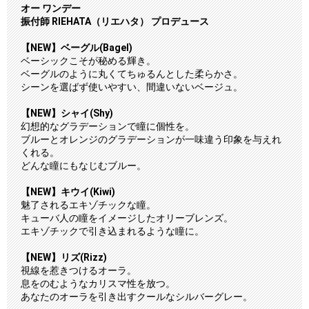
オー ワンデー
振付師 RIEHATA（リエハタ） プロデュース
【NEW】ベーグル(Bagel)
ベーシックこそが秘める輝き。
ベーグルのように丸くてちゅるんとした柔らかさ。
シーンを選ばず使いやすい、間違いないベージュ。
【NEW】シャイ(Shy)
幻想的なグラデーションで瞳に個性を。
ブルーとオレンジのグラデーションが一味違う印象を与えれ
くれる。
どんな瞳にもなじむブルー。
【NEW】キウイ(Kiwi)
魅了されるエキゾチックな瞳。
キューバ人の瞳をイメージしたオリーブレンズ。
エキゾチックで引き込まれるような瞳に。
【NEW】リズ(Rizz)
視線を惹きつけるオーラ。
息をのむようなカリスマ性を放つ。
あなたのオーラを引き出すクールなシルバーグレー。