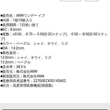
■販売名：ANWワンデー イブ
■内容：1箱10枚入り
■装用期間：1日使い捨て
■BC：8.6mm
■度数：±0.00、-0.75～-5.00(0.25ステップ)、-5.50～-8.00(0.50ステッ
プ)
■カラー：ベーグル、シャイ、キウイ、リズ
■DIA：14.2mm
■着色直径：
13.0mm：シャイ、キウイ、リズ
13.2mm：ベーグル
■含水率：38.5％
■販売元：株式会社ANW
■製造販売元：株式会社ANW
■医療用具承認番号：22700BZX00143A02
■区分：高度管理医療機器(韓国製）