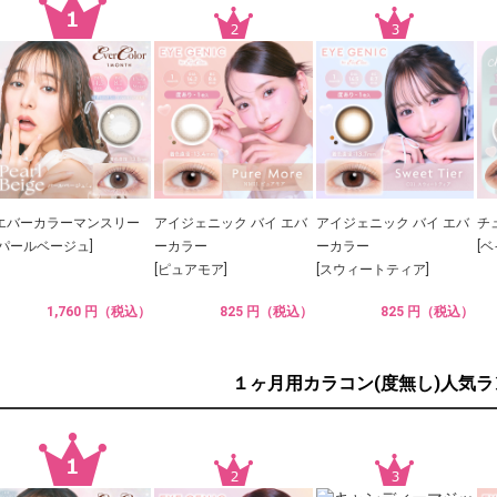
エバーカラーマンスリー
アイジェニック バイ エバ
アイジェニック バイ エバ
チ
[パールベージュ]
ーカラー
ーカラー
[
[ピュアモア]
[スウィートティア]
1,760 円（税込）
825 円（税込）
825 円（税込）
１ヶ月用カラコン(度無し)人気