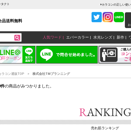
ンタクト
カラコンの正しい使い
全品送料無料
お
人気ワード
エバーカラー
水光レンズ
新作
カラコン通販TOP
株式会社TMプランニング
0
件
の商品がみつかりました。
売れ筋ランキング