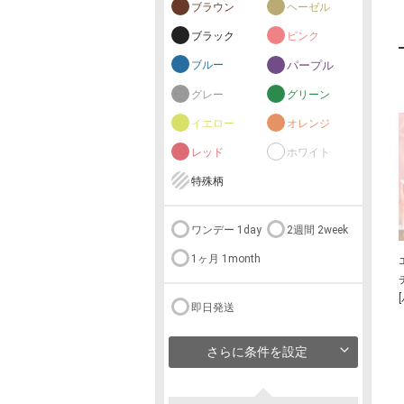
ブラウン
ヘーゼル
ブラック
ピンク
ブルー
パープル
グレー
グリーン
イエロー
オレンジ
レッド
ホワイト
特殊柄
ワンデー 1day
2週間 2week
1ヶ月 1month
即日発送
さらに条件を設定