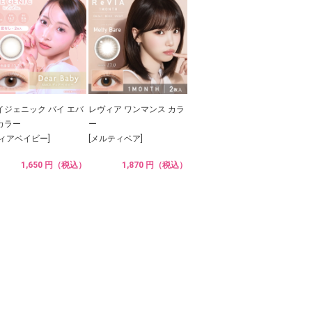
イジェニック バイ エバ
レヴィア ワンマンス カラ
カラー
ー
ディアベイビー]
[メルティベア]
1,650 円（税込）
1,870 円（税込）