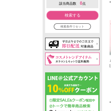
0
該当商品数
点
検索する
検索条件リセット