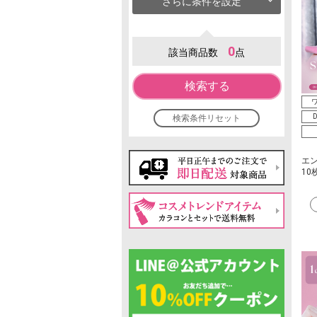
さらに条件を設定
0
該当商品数
点
検索する
ワ
D
検索条件リセット
エ
10