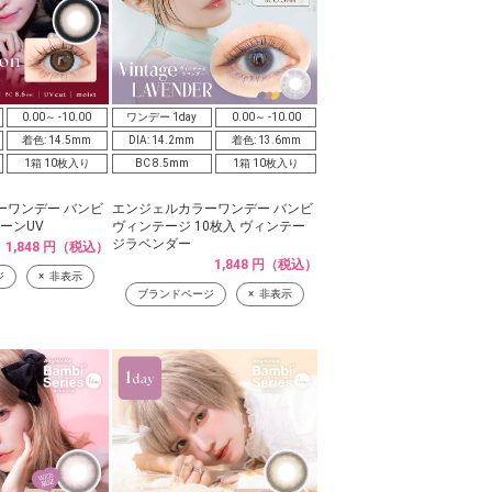
0.00～ -10.00
ワンデー 1day
0.00～ -10.00
着色: 14.5mm
DIA: 14.2mm
着色: 13.6mm
1箱 10枚入り
BC 8.5mm
1箱 10枚入り
ーワンデー バンビ
エンジェルカラーワンデー バンビ
ムーンUV
ヴィンテージ 10枚入 ヴィンテー
ジラベンダー
1,848 円（税込）
1,848 円（税込）
ジ
非表示
ブランドページ
非表示