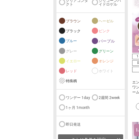
クリアコンタ
シリコーンハ
クト
イドロゲル
ブラウン
ヘーゼル
ブラック
ピンク
ブルー
パープル
グレー
グリーン
1
イエロー
オレンジ
D
レッド
ホワイト
特殊柄
エ
ワン
ー
ワンデー 1day
2週間 2week
1ヶ月 1month
即日発送