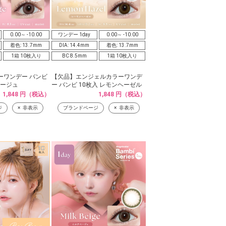
0.00～ -10.00
ワンデー 1day
0.00～ -10.00
着色: 13.7mm
DIA: 14.4mm
着色: 13.7mm
1箱 10枚入り
BC 8.5mm
1箱 10枚入り
ーワンデー バンビ
【欠品】エンジェルカラーワンデ
ベージュ
ー バンビ 10枚入 レモンヘーゼル
1,848 円（税込）
1,848 円（税込）
ジ
非表示
ブランドページ
非表示