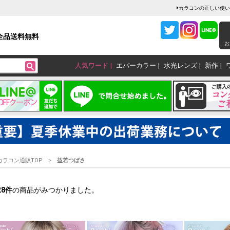
カラコンの正しい使い
全品送料無料
お
人気ワード
エバーカラー
水光レンズ
新作
カラコン通販TOP
益若つばさ
28
件
の商品がみつかりました。