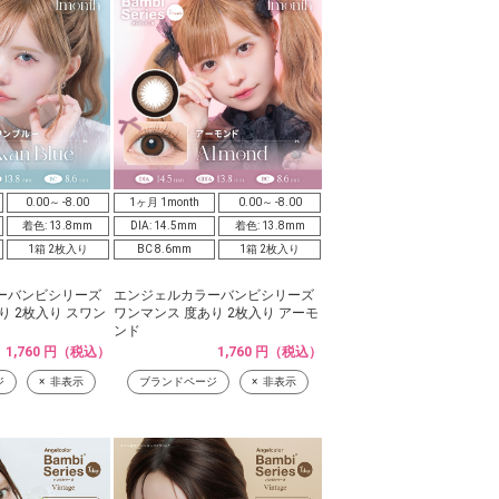
0.00～ -8.00
1ヶ月 1month
0.00～ -8.00
着色: 13.8mm
DIA: 14.5mm
着色: 13.8mm
1箱 2枚入り
BC 8.6mm
1箱 2枚入り
ーバンビシリーズ
エンジェルカラーバンビシリーズ
り 2枚入り スワン
ワンマンス 度あり 2枚入り アーモ
ンド
1,760 円（税込）
1,760 円（税込）
ジ
非表示
ブランドページ
非表示