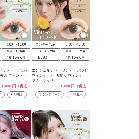
0.00～ -10.00
ワンデー 1day
0.00～ -10.00
着色: 13.6mm
DIA: 14.2mm
着色: 13.6mm
1箱 10枚入り
BC 8.5mm
1箱 10枚入り
ーワンデー バンビ
エンジェルカラーワンデー バンビ
0枚入 ヴィンテー
ヴィンテージ 10枚入 ヴィンテー
ジクラシック
1,848 円（税込）
1,848 円（税込）
ジ
非表示
ブランドページ
非表示