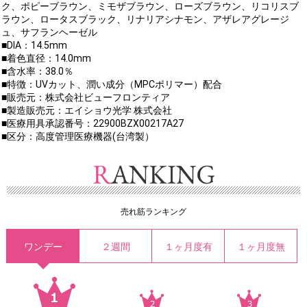
ク、ポピーブラウン、ミモザブラウン、ローズブラウン、リコリスブ
ラウン、ロータスブラック、リナリアシナモン、アザレアグレージ
ュ、サフランヘーゼル
■DIA：14.5mm
■着色直径：14.0mm
■含水率：38.0％
■特徴：UVカット、潤い成分（MPCポリマー）配合
■販売元：株式会社ビューフロンティア
■製造販売元：エイショウ光学 株式会社
■医療用具承認番号：22900BZX00217A27
■区分：高度管理医療機器(台湾製）
売れ筋ランキング
ワンデー
２週間
１ヶ月度有
１ヶ月度無