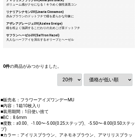
アマリリスブラックUV(Amaryllis Black)
ボリューム感がクセになる！キラめく個性派黒コン
リナリアシナモンUV(Linaria Cinnamon)
赤みブラウンのドットフチで瞳を柔らかな印象に
アザレアグレージュUV(Azalea Greige)
瞳を程よく強調するこだわりの太めこげ茶ドットフチ
サフランヘーゼルUV(Saffron Hazel)
大人なハーフアイを演出するオリーブとヘーゼル
0
件
の商品がみつかりました。
■販売名：フラワーアイズワンデーMU
■内容：1箱10枚入り
■装用期間：1日使い捨て
■BC：8.6mm
■度数：±0.00、-1.00〜-5.00(0.25ステップ)、-5.50〜-8.00(0.50ステッ
プ)
■カラー：アイリスブラウン、アネモネブラウン、アマリリスブラッ