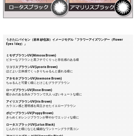
うさたにパイセン（岩本 紗也加）イメージモデル「フラワーアイズワンデー（Flower
Eyes 1day）」
ミモザブラウンUV(Mimosa Brown)
ビターなブラウンと黒フチでくりっと存在感のある瞳
リコリスブラウンUV(Lycoris Brown)
ほどよい立体感でくっきりちゅるんと盛れる瞳に
アネモネブラウンUV(Anemone Brown)
ちゅるんと可愛く瞳にとけこむグラデブラウン
ローズブラウンUV(Rose Brown)
暖かみのある赤みブラウンで大人っぽいキュートな瞳に
アイリスブラウンUV(Iris Brown)
カラコン感と透明感を両立させたイエローブラウン
ポピーブラウンUV(Poppy Brown)
きらめくオレンジブラウンが華やかでエッジィな瞳に
ロータスブラックUV(Lotus Black)
じんわりと瞳になじむ繊細なワントーングラデ黒コン