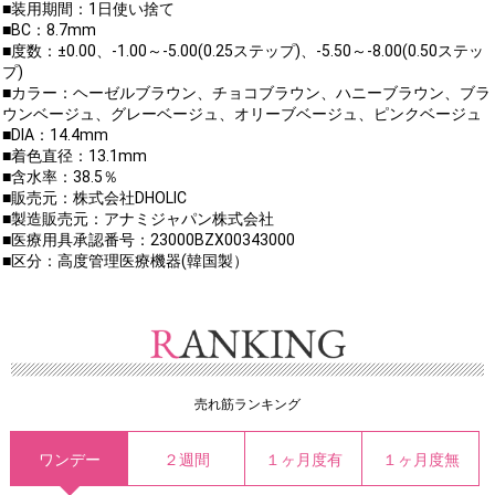
■装用期間：1日使い捨て
■BC：8.7mm
■度数：±0.00、-1.00～-5.00(0.25ステップ)、-5.50～-8.00(0.50ステッ
プ)
■カラー：ヘーゼルブラウン、チョコブラウン、ハニーブラウン、ブラ
ウンベージュ、グレーベージュ、オリーブベージュ、ピンクベージュ
■DIA：14.4mm
■着色直径：13.1mm
■含水率：38.5％
■販売元：株式会社DHOLIC
■製造販売元：アナミジャパン株式会社
■医療用具承認番号：23000BZX00343000
■区分：高度管理医療機器(韓国製）
売れ筋ランキング
ワンデー
２週間
１ヶ月度有
１ヶ月度無