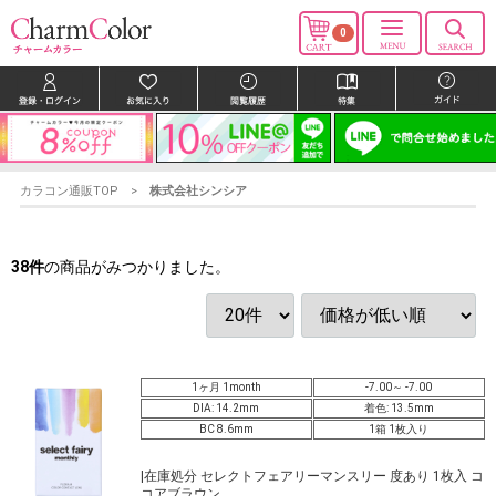
0
カラコン通販TOP
株式会社シンシア
38
件
の商品がみつかりました。
1ヶ月 1month
-7.00～ -7.00
DIA: 14.2mm
着色: 13.5mm
BC 8.6mm
1箱 1枚入り
|在庫処分 セレクトフェアリーマンスリー 度あり 1枚入 コ
コアブラウン