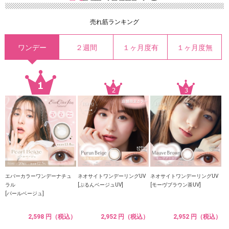
売れ筋ランキング
ワンデー
２週間
１ヶ月度有
１ヶ月度無
エバーカラーワンデーナチュ
ネオサイトワンデーリングUV
ネオサイトワンデーリングUV
ラル
[ぷるんベージュUV]
[モーヴブラウン茶UV]
[パールベージュ]
2,598 円（税込）
2,952 円（税込）
2,952 円（税込）