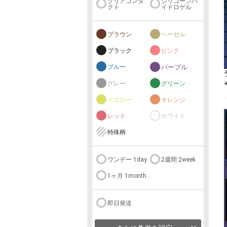
クリアコンタ
シリコーンハ
クト
イドロゲル
ブラウン
ヘーゼル
ブラック
ピンク
ブルー
パープル
グレー
グリーン
イエロー
オレンジ
レッド
ホワイト
特殊柄
ワンデー 1day
2週間 2week
1ヶ月 1month
即日発送