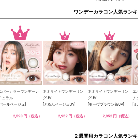
ワンデーカラコン人気ランキ
エバーカラーワンデーナ
ネオサイトワンデーリン
ネオサイトワンデーリン
エ
チュラル
グUV
グUV
チ
[パールベージュ]
[ぷるんベージュUV]
[モーヴブラウン茶UV]
[
2,598 円（税込）
2,952 円（税込）
2,952 円（税込）
２週間用カラコン人気ランキ