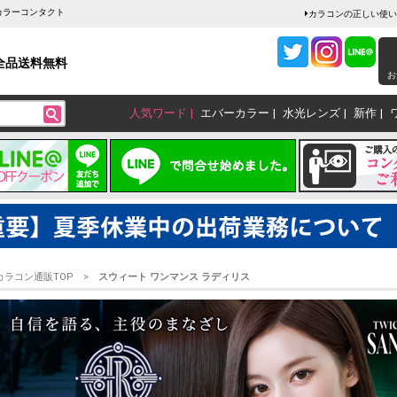
カラーコンタクト
カラコンの正しい使い
全品送料無料
お
人気ワード
エバーカラー
水光レンズ
新作
カラコン通販TOP
スウィート ワンマンス ラディリス