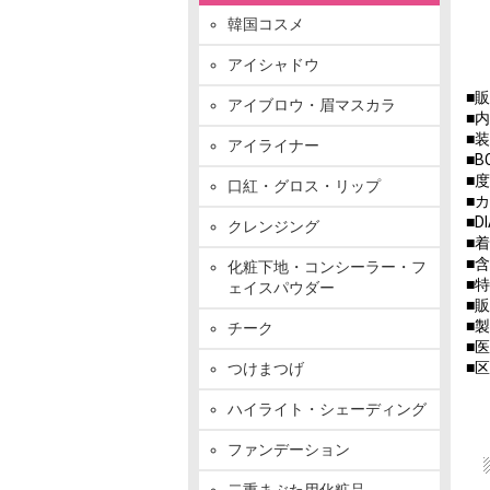
韓国コスメ
アイシャドウ
■販
アイブロウ・眉マスカラ
■
■
アイライナー
■B
■度
口紅・グロス・リップ
■
■D
クレンジング
■着
■含
化粧下地・コンシーラー・フ
■
ェイスパウダー
■
■製
チーク
■医
■
つけまつげ
ハイライト・シェーディング
ファンデーション
二重まぶた用化粧品