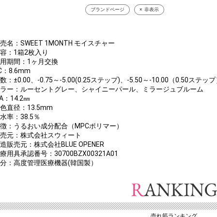
ブランドページ
非表示
売名：SWEET 1MONTH モイスチャー
内容：1箱2枚入り
装用期間：1ヶ月交換
C：8.6mm
数：±0.00、-0.75～-5.00(0.25ステップ)、-5.50～‐10.00（0.50ステッ
カラー：ルーセントグレー、シャイニーパール、ミラージュブルーム
IA：14.2㎜
色直径：13.5mm
水率：38.5％
特徴：うるおい成分配合（MPCポリマー）
販売元：株式会社スウィート
造販売元：株式会社BLUE OPENER
療用具承認番号：30700BZX00321A01
区分：高度管理医療機器(韓国製）
売れ筋ランキング