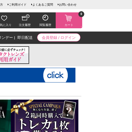
方
ご利用ガイド
よくあるご質問
お問い合わせ
0
気に入り
注文履歴
閲覧履歴
カート
ワンデー
即日配送
会員登録 / ログイン