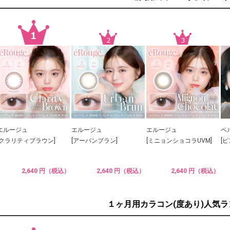
エルージュ
エルージュ
エルージュ
ベ
[クラリティブラウン]
[アーバンブラン]
[ミニョンショコラUVM]
[
2,640 円（税込）
2,640 円（税込）
2,640 円（税込）
１ヶ月用カラコン(度あり)人気