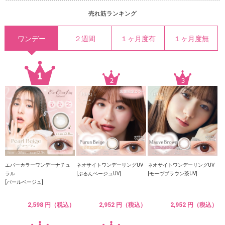
売れ筋ランキング
ワンデー
２週間
１ヶ月度有
１ヶ月度無
エバーカラーワンデーナチュ
ネオサイトワンデーリングUV
ネオサイトワンデーリングUV
ラル
[ぷるんベージュUV]
[モーヴブラウン茶UV]
[パールベージュ]
2,598 円（税込）
2,952 円（税込）
2,952 円（税込）