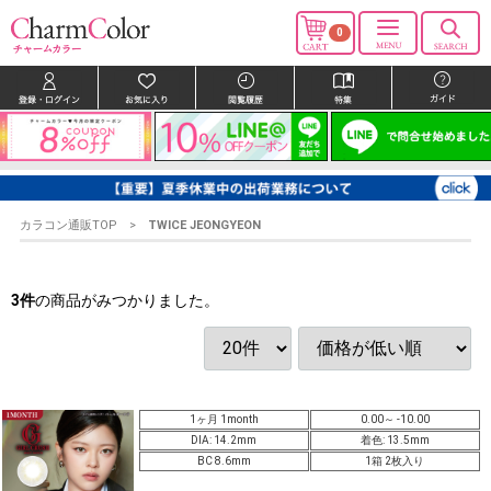
0
カラコン通販TOP
TWICE JEONGYEON
3
件
の商品がみつかりました。
1ヶ月 1month
0.00～ -10.00
DIA: 14.2mm
着色: 13.5mm
BC 8.6mm
1箱 2枚入り