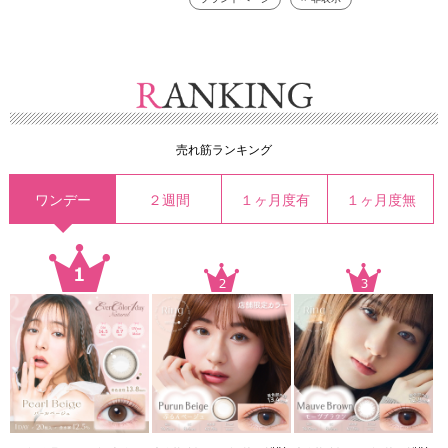
売れ筋ランキング
ワンデー
２週間
１ヶ月度有
１ヶ月度無