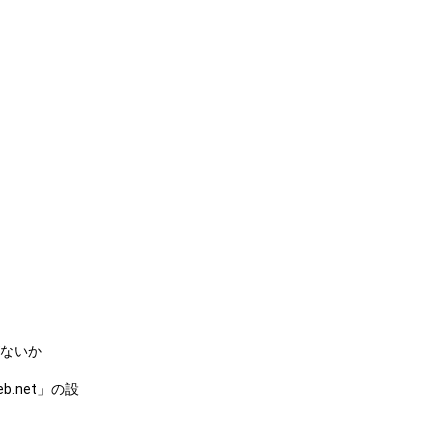
。
ないか
b.net」の設
。