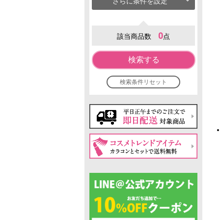
さらに条件を設定
0
該当商品数
点
検索する
検索条件リセット