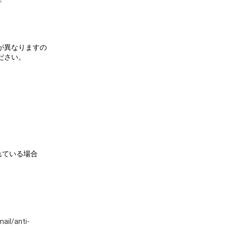
が異なりますの
ださい。
れている場合
ail/anti-