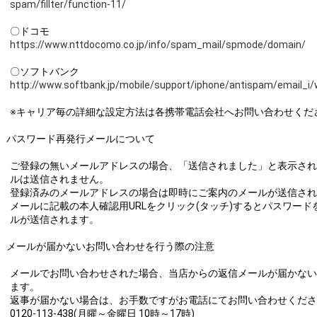
spam/fillter/function-11/
〇ドコモ
https://www.nttdocomo.co.jp/info/spam_mail/spmode/domain/
〇ソフトバンク
http://www.softbank.jp/mobile/support/iphone/antispam/email_i/
※キャリア毎の詳細な設定方法は各携帯電話会社へお問い合わせくだ
パスワード再発行メールについて
ご登録の無いメールアドレスの場合、「送信されました」と表示され
ルは送信されません。
登録済みのメールアドレスの場合は即時にご案内のメールが送信され
メールに記載の本人確認用URLをクリック(タッチ)するとパスワード
ルが送信されます。
メールが届かないお問い合わせを行う際の注意
メールでお問い合わせされた場合、当店からの返信メールが届かない
ます。
返事が届かない場合は、お手数ですがお電話にてお問い合わせくださ
0120-113-438(月曜～金曜日 10時～17時)