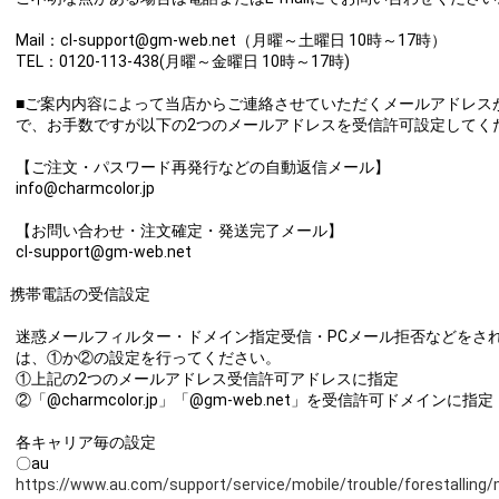
Mail：cl-support@gm-web.net（月曜～土曜日 10時～17時）
TEL：0120-113-438(月曜～金曜日 10時～17時)
■ご案内内容によって当店からご連絡させていただくメールアドレス
で、お手数ですが以下の2つのメールアドレスを受信許可設定してく
【ご注文・パスワード再発行などの自動返信メール】
info@charmcolor.jp
【お問い合わせ・注文確定・発送完了メール】
cl-support@gm-web.net
携帯電話の受信設定
迷惑メールフィルター・ドメイン指定受信・PCメール拒否などをさ
は、①か②の設定を行ってください。
①上記の2つのメールアドレス受信許可アドレスに指定
②「@charmcolor.jp」「@gm-web.net」を受信許可ドメインに指定
各キャリア毎の設定
〇au
https://www.au.com/support/service/mobile/trouble/forestalling/m