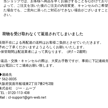
当ショップでは、お客様へ商品を早くお届けすることを心がけており
よって、ご注文を頂いた後のご注文の内容変更、キャンセルのご希望
た場合でも、ご意向に添ったご対応ができない場合がございますこと
さい。
荷物を受け取れなくて返送されてしまいました
長期不在による再配達の送料はお客様ご負担とさせていただきます。
予めご了承くださいますようよろしくお願いいたします。
※保管期間は配送業者によって異なります。（約1～2週間）
※返品・交換・キャンセルの際は、大変お手数ですが、事前に下記連絡
はお電話にてご連絡お願い致します。
◆連絡先
〒562-0035
大阪府箕面市船場東2丁目7番2号2階
株式会社 ジー・ムーブ
TEL：0120-113-438
Mail：cl-support@gm-web.net