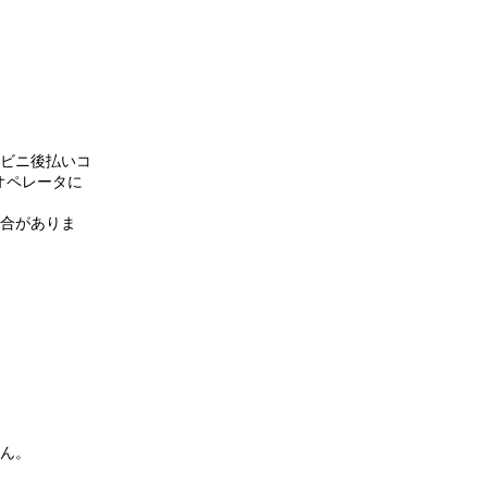
ビニ後払いコ
、オペレータに
合がありま
）
ん。