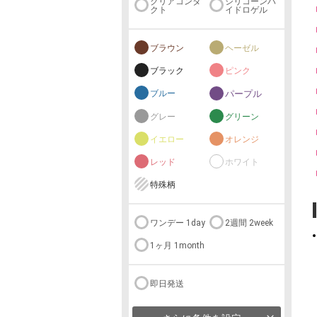
クリアコンタ
シリコーンハ
クト
イドロゲル
ブラウン
ヘーゼル
ブラック
ピンク
ブルー
パープル
グレー
グリーン
イエロー
オレンジ
レッド
ホワイト
特殊柄
ワンデー 1day
2週間 2week
1ヶ月 1month
即日発送