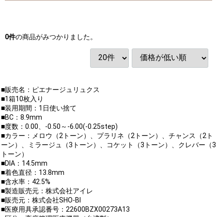
0
件
の商品がみつかりました。
■販売名：ピエナージュリュクス
■1箱10枚入り
■装用期間：1日使い捨て
■BC：8.9mm
■度数：0.00、-0.50～-6.00(-0.25step)
■カラー：メロウ（2トーン）、プラリネ（2トーン）、チャンス（2ト
ーン）、ミラージュ（3トーン）、コケット（3トーン）、クレバー（3
トーン）
■DIA：14.5mm
■着色直径：13.8mm
■含水率：42.5%
■製造販売元：株式会社アイレ
■販売元：株式会社SHO-BI
■医療用具承認番号：22600BZX00273A13