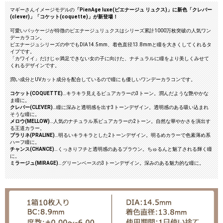
マギーさんイメージモデルの
「PienAge luxe(ピエナージュ リュクス)」に新色「クレバー
(clever)」「コケット(coquette)」が新登場！
可愛いパッケージが特徴のピエナージュリュクスはシリーズ累計1000万枚突破の人気ワン
デーカラコン。
ピエナージュシリーズの中でもDIA14.5mm、着色直径13.8mmと瞳を大きくしてくれるタ
イプです。
「カワイイ」だけじゃ満足できない女の子に向けた、ナチュラルに瞳をより美しくみせて
くれるデザインです。
潤い成分とUVカット成分を配合しているので瞳にも優しいワンデーカラコンです。
コケット(COQUETTE)
…キラキラ見えるピュアカラーの3トーン。潤んだような艶やかな
ま瞳に。
クレバー(CLEVER)
…瞳に深みと透明感を出す3トーンデザイン。透明感のある吸い込まれ
そうな瞳に。
メロウ(MELLOW)
…人気のナチュラル系ピュアカラーの2トーン。自然な華やかさを演出す
る王道カラー。
プラリネ(PRALINE)
…明るいキラキラとした2トーンデザイン。明るめカラーで色素薄め系
ハーフ瞳に。
チャンス(CHANCE)
…くっきりフチと透明感のあるブラウン。ちゅるんと魅了される輝く瞳
に。
ミラージュ(MIRAGE)
…グリーンベースの3トーンデザイン。深みのある魅力的な瞳に。