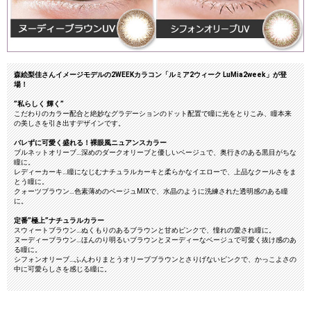
森絵梨佳さんイメージモデルの2WEEKカラコン「ルミア2ウィーク LuMia2week」が登
場！
”私らしく 輝く”
こだわりのカラー配合と絶妙なグラデーションのドット配置で瞳に光をとりこみ、瞳本来
の美しさを引き出すデザインです。
バレずに可愛く盛れる！裸眼風ニュアンスカラー
ブルネットオリーブ…深めのダークオリーブと優しいベージュで、奥行きのある黒目がちな
瞳に。
レディーカーキ…瞳になじむナチュラルカーキと柔らかなイエローで、上品なクールさをま
とう瞳に。
クォーツブラウン…色素薄めのベージュMIXで、水晶のように洗練された透明感のある瞳
に。
定番”極上”ナチュラルカラー
スウィートブラウン…ぬくもりのあるブラウンと甘めピンクで、憧れの愛され瞳に。
ヌーディーブラウン…ほんのり明るいブラウンとヌーディーなベージュで可愛く抜け感のあ
る瞳に。
シフォンオリーブ…ふんわりまとうオリーブブラウンとさりげないピンクで、かっこよさの
中に可愛らしさを感じる瞳に。