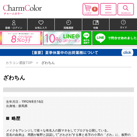
0
カラコン通販TOP
ざわちん
ざわちん
生年月日：1992年8月16日
出身地：群馬県
略歴
メイクをアレンジして様々な有名人の顏マネをしてブログを公開している。
芸名の由来は、周囲が板野と誤認して“ざわざわ”する事と名字の小澤の「ざわ」に、板野の