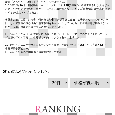
愛称「ともちん」に倣って「～ちん」を付けたもの。
2011年10月16日、北関東のショッピングモールにAKB(当時)の「板野友美らしき人物がマ
スクをかけた姿で現れた」事から、モール内は騒然となり、多くの“目撃情報”が写真付きで
ツイッタ-上にアップされた。
板野本人はこの日、北海道で行われるAKB48の握手会に参加する予定となっていたが、当
日になって体調不良を理由に急遽参加をキャンセルしていた為、サボり疑惑が持ち上がっ
たが、実はこれがデビュー前のざわちんであった。
2014年9月「がんばった大賞」に出演。これからはトレードマークのマスクを取ってテレ
ビ出演を行うと宣言し、生放送で初めてマスクを取って出演した。
2016年4月、ユニバーサルミュージックと提携した新レーベル「star」から「Zawachin」
名義で歌手デビュー。
2017年1月公開の中国映画「賀歳龍虎豹」で主演。
0
件
の商品がみつかりました。