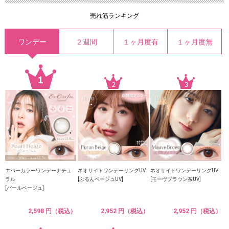
売れ筋ランキング
ワンデー
２週間
１ヶ月度有
１ヶ月度無
エバーカラーワンデーナチュ
ネオサイトワンデーリングUV
ネオサイトワンデーリングUV
ラル
[ぷるんベージュUV]
[モーヴブラウン茶UV]
[パールベージュ]
2,598 円（税込）
2,952 円（税込）
2,952 円（税込）