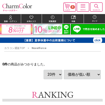
0
カラコン通販TOP
NovelForce
0
件
の商品がみつかりました。