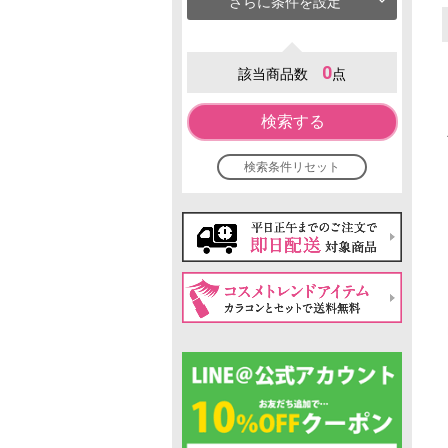
さらに条件を設定
0
該当商品数
点
検索する
検索条件リセット