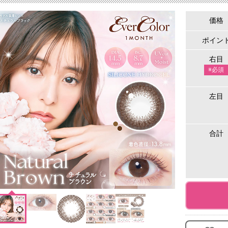
価格
ポイン
右目
※必須
左目
合計