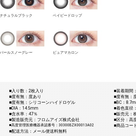
ナチュラルブラック
ベイビードロップ
パールスノーグレー
ピュアマカロン
■入り数：2枚入り
■装着期間：
■度有無：度あり
■度有無：
■度有無：シリコーンハイドロゲル
■BC：8.7
■DIA：14.5mm
■着色直径：
■含水率：47％
■販売元：
■製造販売元：フロムアイズ株式会社
■区分：高
■高度管理医療機器承認番号：30300BZX00013A02
■商品コード：
■配送方法：メール便送料無料