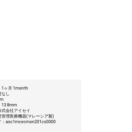
1ヶ月 1month
度なし
mm
13.8mm
株式会社アイセイ
度管理医療機器(マレーシア製)
asc1mcecmon201cs0000