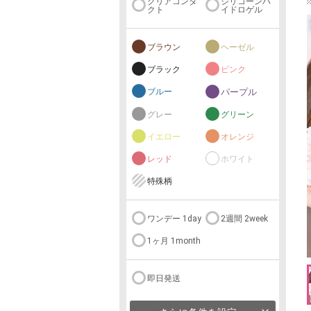
クリアコンタ
シリコーンハ
クト
イドロゲル
ブラウン
ヘーゼル
ブラック
ピンク
ブルー
パープル
グレー
グリーン
イエロー
オレンジ
レッド
ホワイト
特殊柄
ワンデー 1day
2週間 2week
1ヶ月 1month
即日発送