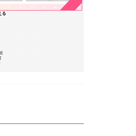
える
／
回
可
で