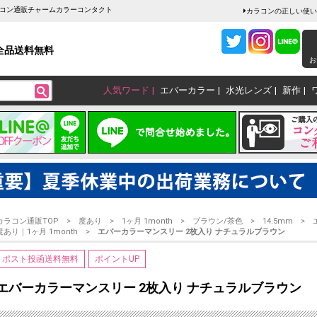
ラコン通販チャームカラーコンタクト
カラコンの正しい使い
全品送料無料
お
人気ワード
エバーカラー
水光レンズ
新作
カラコン通販TOP
度あり
1ヶ月 1month
ブラウン/茶色
14.5mm
度あり｜1ヶ月 1month
エバーカラーマンスリー 2枚入り ナチュラルブラウン
ポスト投函送料無料
ポイントUP
エバーカラーマンスリー 2枚入り ナチュラルブラウン