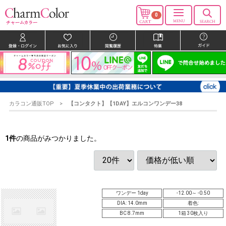
0
カラコン通販TOP
【コンタクト】【1DAY】エルコンワンデー38
1
件
の商品がみつかりました。
ワンデー 1day
-12.00～ -0.50
DIA: 14.0mm
着色:
BC 8.7mm
1箱 30枚入り