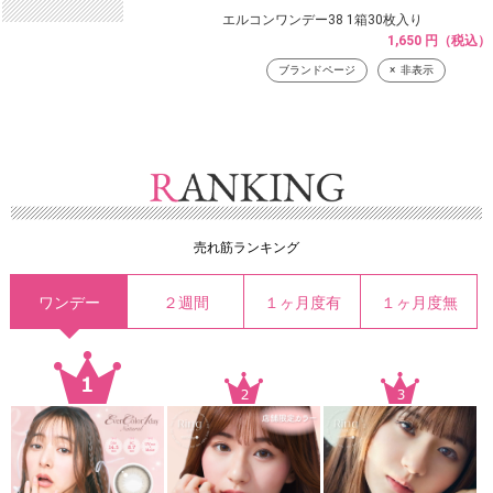
エルコンワンデー38 1箱30枚入り
1,650 円（税込）
ブランドページ
非表示
売れ筋ランキング
ワンデー
２週間
１ヶ月度有
１ヶ月度無