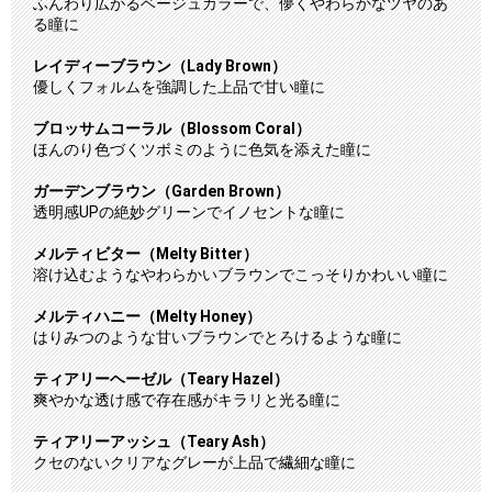
ふんわり広がるベージュカラーで、儚くやわらかなツヤのあ
る瞳に
レイディーブラウン（Lady Brown）
優しくフォルムを強調した上品で甘い瞳に
ブロッサムコーラル（Blossom Coral）
ほんのり色づくツボミのように色気を添えた瞳に
ガーデンブラウン（Garden Brown）
透明感UPの絶妙グリーンでイノセントな瞳に
メルティビター（Melty Bitter）
溶け込むようなやわらかいブラウンでこっそりかわいい瞳に
メルティハニー（Melty Honey）
はりみつのような甘いブラウンでとろけるような瞳に
ティアリーヘーゼル（Teary Hazel）
爽やかな透け感で存在感がキラリと光る瞳に
ティアリーアッシュ（Teary Ash）
クセのないクリアなグレーが上品で繊細な瞳に