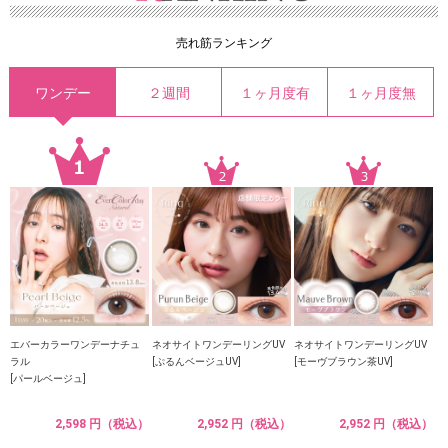
売れ筋ランキング
ワンデー
２週間
１ヶ月度有
１ヶ月度無
エバーカラーワンデーナチュ
ネオサイトワンデーリングUV
ネオサイトワンデーリングUV
ラル
[ぷるんベージュUV]
[モーヴブラウン茶UV]
[パールベージュ]
2,598 円（税込）
2,952 円（税込）
2,952 円（税込）