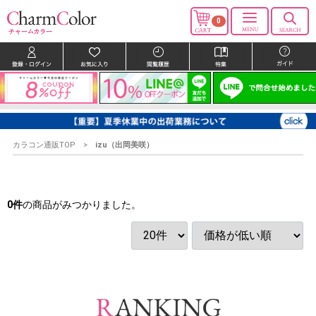
0
カラコン通販TOP
izu（出岡美咲）
0
件
の商品がみつかりました。